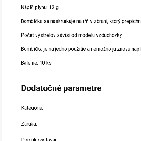
Náplň plynu: 12 g.
Bombička sa naskrutkuje na tŕň v zbrani, ktorý prepichne
Počet výstrelov závisí od modelu vzduchovky.
Bombička je na jedno použitie a nemožno ju znovu napln
Balenie: 10 ks
Dodatočné parametre
Kategória
:
Záruka
:
Doplnkový tovar
: