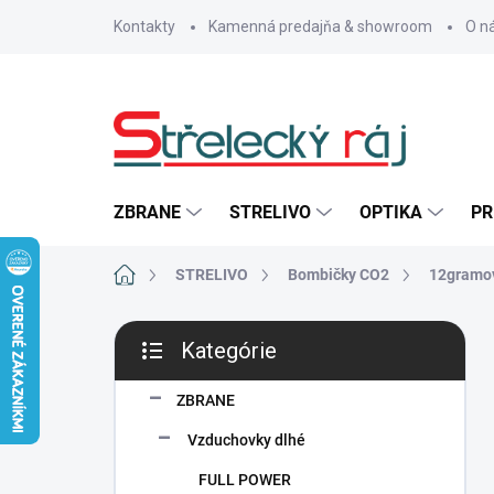
Prejsť
Kontakty
Kamenná predajňa & showroom
O n
na
obsah
ZBRANE
STRELIVO
OPTIKA
PR
Domov
STRELIVO
Bombičky CO2
12gramo
B
Kategórie
o
Preskočiť
č
kategórie
n
ZBRANE
ý
Vzduchovky dlhé
p
a
FULL POWER