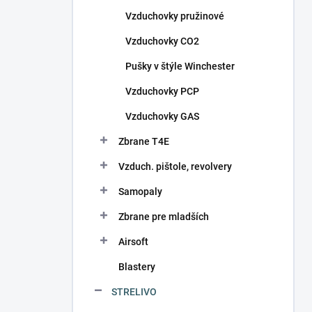
n
Vzduchovky pružinové
e
l
Vzduchovky CO2
Pušky v štýle Winchester
Vzduchovky PCP
Vzduchovky GAS
Zbrane T4E
Vzduch. pištole, revolvery
Samopaly
Zbrane pre mladších
Airsoft
Blastery
STRELIVO