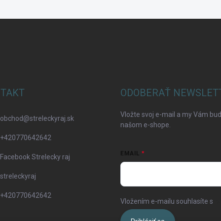
TAKT
ODOBERAŤ NEWSLET
Vložte svoj e-mail a my Vám bu
obchod
@
streleckyraj.sk
našom e-shope.
+420770642642
EMAIL
Facebook Strelecky raj
streleckyraj
+420770642642
Vložením e-mailu souhlasíte s
p