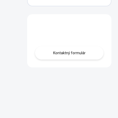
Máte otázku?
Obráťte sa na nás.
Kontaktný formulár