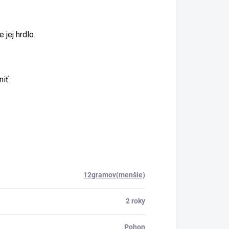
 jej hrdlo.
iť.
12gramov(menšie)
2 roky
Pohon