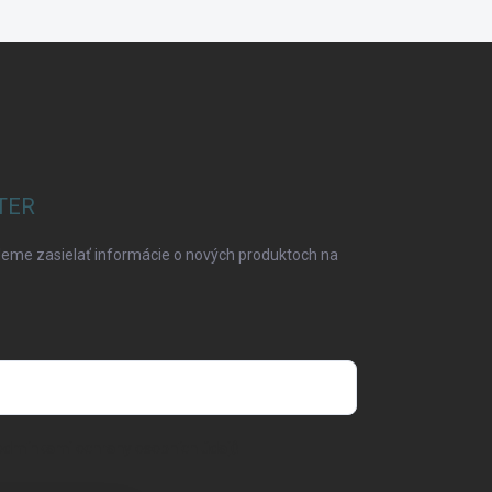
TER
deme zasielať informácie o nových produktoch na
odmínkami ochrany osobních údajů