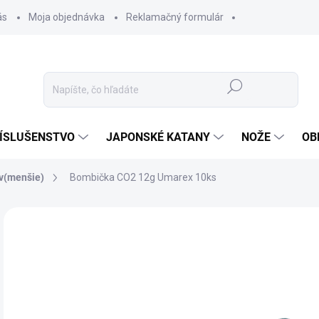
ás
Moja objednávka
Reklamačný formulár
Hľadať
ÍSLUŠENSTVO
JAPONSKÉ KATANY
NOŽE
OB
v(menšie)
Bombička CO2 12g Umarex 10ks
ZNAČKA:
UMAREX
4,
4,1
Jedn
✅ 
cena