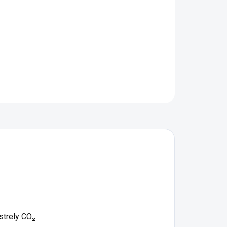
−
+
Pridať do košíka
ková bombička Umarex 12 g je určená pre vzduchové
ole s pohonom strely CO₂.
OPÝTAŤ SA
STRÁŽIŤ
trely CO₂.
ora 24/7