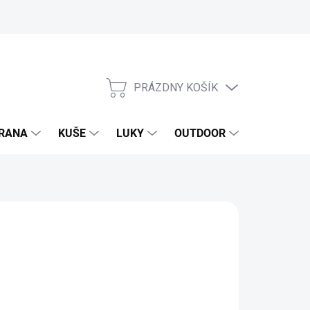
PRÁZDNY KOŠÍK
NÁKUPNÝ
KOŠÍK
RANA
KUŠE
LUKY
OUTDOOR
EXKLUZIV
96 €
0 € bez DPH
otková
SKLADOM
(>100 KS)
: