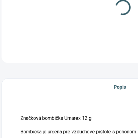
Znač
pišt
Popis
Značková bombička Umarex 12 g
Bombička je určená pre vzduchové pištole s pohonom s
Podp