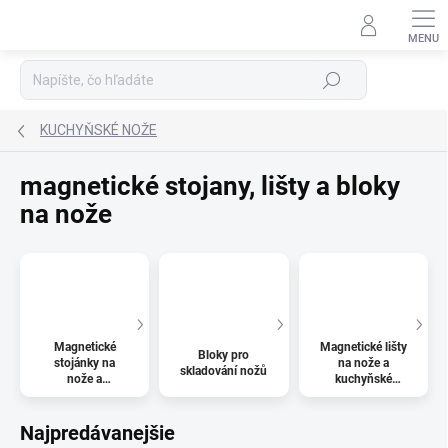
Prejsť
na
Podpora 24/7
obsah
Hľadať
KUCHYŇSKÉ NOŽE
magnetické stojany, lišty a bloky
na nože
Magnetické
Magnetické lišty
Bloky pro
stojánky na
na nože a
skladování nožů
nože a
kuchyňské
kuchyňské
náčiní
náčiní
Najpredávanejšie