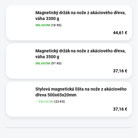
Magnetický držák na nože z akáciového dřeva,
váha 3300 g
SKLADOM
(18 KS)
44,61 €
Magnetický držák na nože z akáciového dřeva,
váha 3500 g
SKLADOM
(97 KS)
37,16 €
Stylová magnetická lišta na nože z akáciového
dřeva 500x65x20mm
✅ SKLADOM
(22 KS)
37,16 €
R