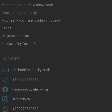
i
s
Kamenná predajňa & showroom
u
Obchodné podmienky
Podmienky ochrany osobných údajov
O nás
Moja objednávka
Reklamačný formulár
KONTAKT
obchod
@
streleckyraj.sk
+420770642642
Facebook Strelecky raj
streleckyraj
+420770642642