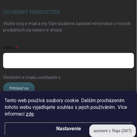
ODOBERAŤ NEWSLETTER
Vložte svoj e-mail a my Vám budeme zasielať informácie o nových
produktoch na našom e-shope.
EMAIL
Vložením e-mailu souhlasíte s
podmínkami ochrany osobních údajů
Prihlásiť sa
Tento web používá soubory cookie. Dalším procházením
tohoto webu vyjadřujete souhlas s jejich používáním.. Více
www.streleckyraj.cz
| www.streleckyraj.sk
informací
zde
.
| www.strzeleckiraj.pl
Nastavenie
asistent z Raja (24/7)