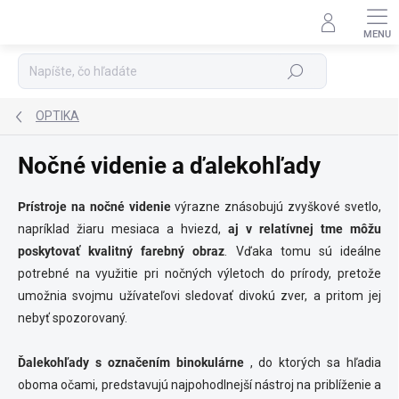
Prejsť
na
Podpora 24/7
obsah
Hľadať
OPTIKA
Nočné videnie a ďalekohľady
Prístroje na nočné videnie
výrazne znásobujú zvyškové svetlo,
napríklad žiaru mesiaca a hviezd,
aj v relatívnej tme môžu
poskytovať kvalitný farebný obraz
. Vďaka tomu sú ideálne
potrebné na využitie pri nočných výletoch do prírody, pretože
umožnia svojmu užívateľovi sledovať divokú zver, a pritom jej
nebyť spozorovaný.
Ďalekohľady s označením binokulárne
, do ktorých sa hľadia
oboma očami, predstavujú najpohodlnejší nástroj na priblíženie a