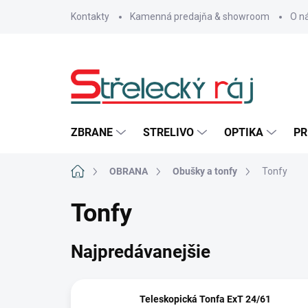
Prejsť
Kontakty
Kamenná predajňa & showroom
O n
na
obsah
ZBRANE
STRELIVO
OPTIKA
PR
Domov
OBRANA
Obušky a tonfy
Tonfy
Tonfy
Najpredávanejšie
Teleskopická Tonfa ExT 24/61