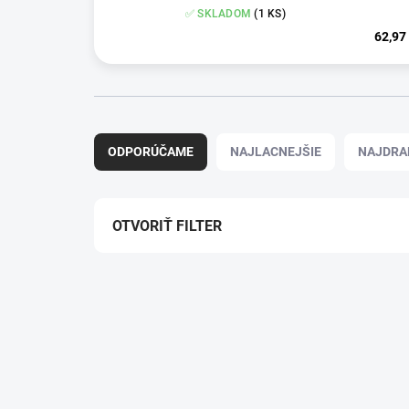
✅ SKLADOM
(1 KS)
62,97
R
a
ODPORÚČAME
NAJLACNEJŠIE
NAJDRA
d
e
n
i
OTVORIŤ FILTER
e
p
V
r
ý
o
p
d
i
u
s
k
p
t
r
o