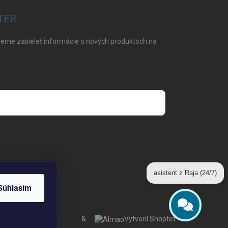
TER
deme zasielať informácie o nových produktoch na
odmínkami ochrany osobních údajů
asistent z Raja (24/7)
Súhlasím
Odoslať
&
Vytvoril Shoptet