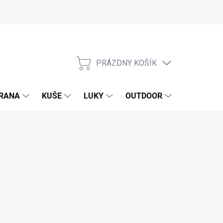
PRÁZDNY KOŠÍK
NÁKUPNÝ
KOŠÍK
RANA
KUŠE
LUKY
OUTDOOR
EXKLUZIV