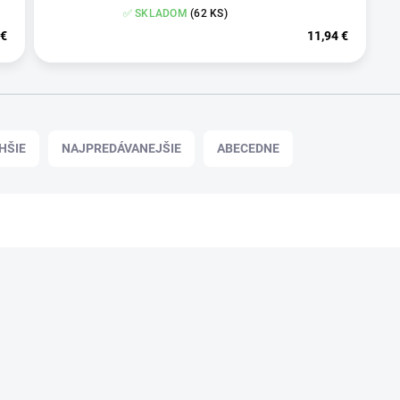
✅ SKLADOM
(62 KS)
 €
11,94 €
HŠIE
NAJPREDÁVANEJŠIE
ABECEDNE
Podp