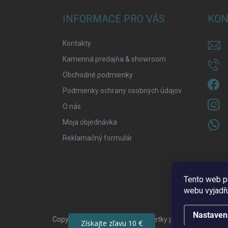
i
e
INFORMACE PRO VÁS
KON
Kontakty
Kamenná predajňa & showroom
Obchodné podmienky
Podmienky ochrany osobných údajov
O nás
Moja objednávka
Reklamačný formulár
Tento web p
webu vyjadřu
Nastaven
Copyright 2026
Strelecký raj
. Všetky práva vyhradené.
Získajte zľavu 10 €