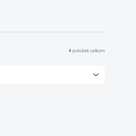
4
položiek celkom
ora 24/7