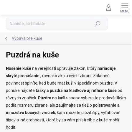
Prejsť
na
Podpora 24/7
obsah
Hľadať
Výbava pre kuše
Puzdrá na kuše
Nosenie kuše
na verejnosti upravuje zákon, ktorý
nariaďuje
skryté prenášanie
, rovnako ako u iných zbraní. Zákonnú
povinnosť splníte, keď bude mať kuši v špeciálnom puzdre. V
ponuke nájdete
tašky a puzdrá na kladkové aj reflexné kuše
od
rôznych značiek.
Púzdro na kuši
< span> vyberajte predovšetkým
podľa rozmeru zbrane, ale zaujímajte sa tiež o
polstrovanie a
množstvo bočných vreciek
, kam môžete uložiť šípy, vyťahovač
šípov a iné drobnosti, ktoré by sa vám pri streľbe z kuše mohli
hodiť.