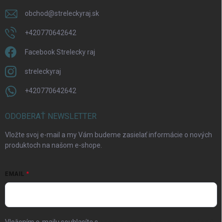
obchod
@
streleckyraj.sk
+420770642642
Facebook Strelecky raj
streleckyraj
+420770642642
ODOBERAŤ NEWSLETTER
Vložte svoj e-mail a my Vám budeme zasielať informácie o nových
produktoch na našom e-shope.
EMAIL