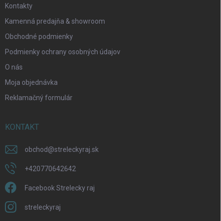
u
Kontakty
Kamenná predajňa & showroom
Obchodné podmienky
Podmienky ochrany osobných údajov
O nás
Moja objednávka
Reklamačný formulár
KONTAKT
obchod
@
streleckyraj.sk
+420770642642
Facebook Strelecky raj
streleckyraj