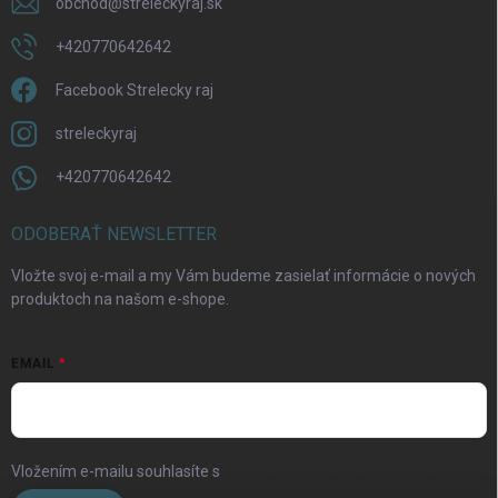
obchod
@
streleckyraj.sk
Odoslať
+420770642642
Facebook Strelecky raj
streleckyraj
+420770642642
ODOBERAŤ NEWSLETTER
Vložte svoj e-mail a my Vám budeme zasielať informácie o nových
produktoch na našom e-shope.
EMAIL
Vložením e-mailu souhlasíte s
podmínkami ochrany osobních údajů