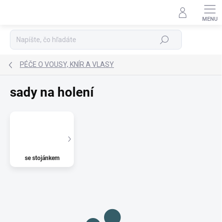
Prejsť
na
Podpora 24/7
obsah
Hľadať
PÉČE O VOUSY, KNÍR A VLASY
sady na holení
se stojánkem