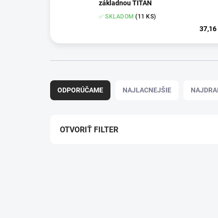
základnou TITAN
✅ SKLADOM
(11 KS)
37,16
R
a
ODPORÚČAME
NAJLACNEJŠIE
NAJDRA
d
e
n
i
OTVORIŤ FILTER
e
p
V
r
ý
o
p
d
i
u
s
k
p
t