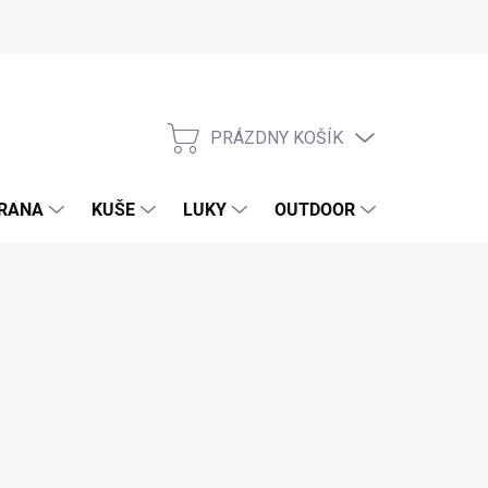
PRÁZDNY KOŠÍK
NÁKUPNÝ
KOŠÍK
RANA
KUŠE
LUKY
OUTDOOR
EXKLUZIV