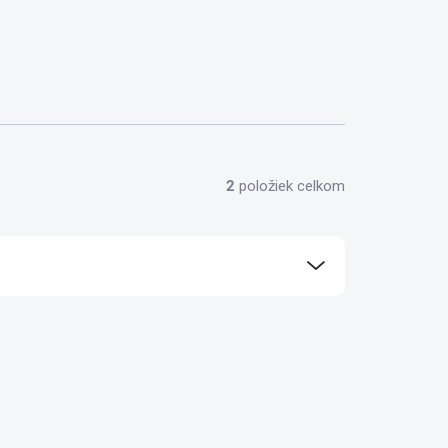
2
položiek celkom
ora 24/7