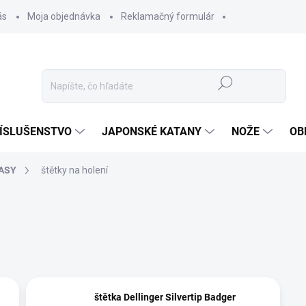
ás
Moja objednávka
Reklamačný formulár
Hľadať
ÍSLUŠENSTVO
JAPONSKÉ KATANY
NOŽE
OB
LASY
štětky na holení
štětka Dellinger Silvertip Badger