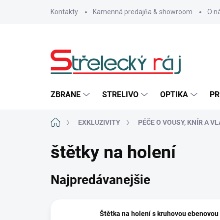
Prejsť
Kontakty
Kamenná predajňa & showroom
O n
na
obsah
ZBRANE
STRELIVO
OPTIKA
PR
Domov
EXKLUZIVITY
PÉČE O VOUSY, KNÍR A V
štětky na holení
Najpredávanejšie
Štětka na holení s kruhovou ebenovou