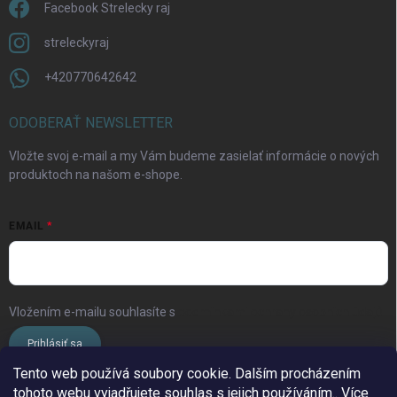
Facebook Strelecky raj
streleckyraj
+420770642642
ODOBERAŤ NEWSLETTER
Vložte svoj e-mail a my Vám budeme zasielať informácie o nových
produktoch na našom e-shope.
EMAIL
Vložením e-mailu souhlasíte s
podmínkami ochrany osobních údajů
Prihlásiť sa
Tento web používá soubory cookie. Dalším procházením
tohoto webu vyjadřujete souhlas s jejich používáním.. Více