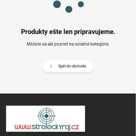
Produkty ešte len pripravujeme.
Môžete sa ale pozrieť na ostatné kategórie.
Späť do obchodu
Z
á
p
ä
t
i