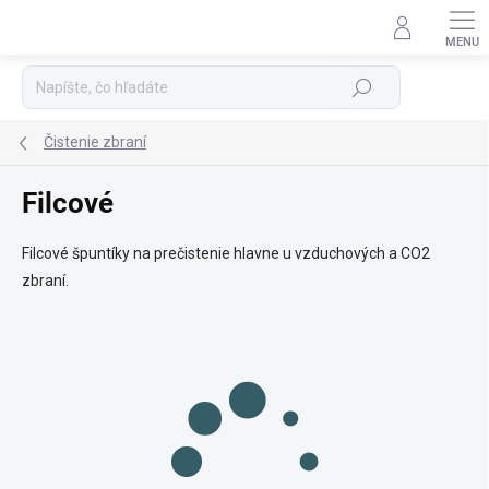
Prejsť
na
Podpora 24/7
obsah
Hľadať
Čistenie zbraní
Filcové
Filcové špuntíky na prečistenie hlavne u vzduchových a CO2
zbraní.