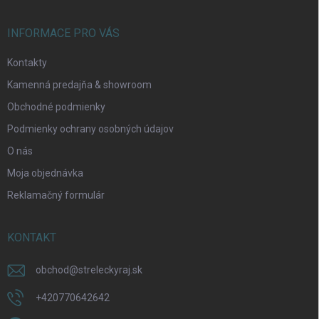
e
INFORMACE PRO VÁS
Kontakty
Kamenná predajňa & showroom
Obchodné podmienky
Podmienky ochrany osobných údajov
O nás
Moja objednávka
Reklamačný formulár
KONTAKT
obchod
@
streleckyraj.sk
+420770642642
Odoslať