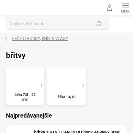
Prejsť
na
Podpora 24/7
obsah
Hľadať
PÉČE O VOUSY, KNÍR A VLASY
břitvy
šířka 7/8 - 22
šířka 13/16
mm
Najpredávanejšie
britva 13/16 TITAN 1918 Ebony, ACRM-2 Steel