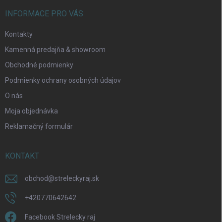
y
v
INFORMACE PRO VÁS
ý
p
Kontakty
i
s
Kamenná predajňa & showroom
u
Obchodné podmienky
Podmienky ochrany osobných údajov
O nás
Moja objednávka
Reklamačný formulár
KONTAKT
obchod
@
streleckyraj.sk
+420770642642
Facebook Strelecky raj