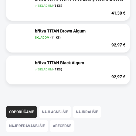
✅ SKLADOM
(8 KS)
41,30 €
břitva TITAN Brown Algum
SKLADOM
(11 KS)
92,97 €
břitva TITAN Black Algum
✅ SKLADOM
(7 KS)
92,97 €
R
a
ODPORÚČAME
NAJLACNEJŠIE
NAJDRAHŠIE
d
e
NAJPREDÁVANEJŠIE
ABECEDNE
n