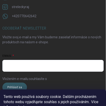
streleckyraj
+420770642642
ODOBERAŤ NEWSLETTER
Vložte svoj e-mail a my Vám budeme zasielať informácie o nových
produktoch na našom e-shope.
EMAIL
Vložením e-mailu souhlasíte s
podmínkami ochrany osobních údajů
Prihlásiť sa
Tento web používá soubory cookie. Dalším procházením
tohoto webu vyjadřujete souhlas s jejich používáním.. Více
www.streleckyraj.cz
| www.streleckyraj.sk