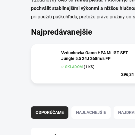
pochváliť stabilnejšími výkonmi a nižšou hlučno
pri použití puškohľadu, pretože práve pružiny so
Najpredávanejšie
Vzduchovka Gamo HPA Mi IGT SET
Jungle 5,5 24J 268m/s FP
✅ SKLADOM
(1 KS)
296,31
R
a
ODPORÚČAME
NAJLACNEJŠIE
NAJDRA
d
e
n