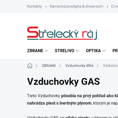
Prejsť
Kontakty
Kamenná predajňa & showroom
O n
na
obsah
ZBRANE
STRELIVO
OPTIKA
PR
Domov
ZBRANE
Vzduchovky dlhé
Vzducho
Vzduchovky GAS
Tieto Vzduchovky
pôsobia na prvý pohľad ako k
nahrádza piest s inertným plynom
, ktorým je nap
Vzduchovky GAS sa
vďaka piestu
, v ktorom je s