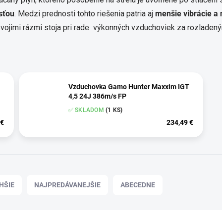
sťou
. Medzi prednosti tohto riešenia patria aj
menšie vibrácie a 
 svojimi rázmi stoja pri rade výkonných vzduchoviek za rozlade
Vzduchovka Gamo Hunter Maxxim IGT
4,5 24J 386m/s FP
✅ SKLADOM
(1 KS)
 €
234,49 €
HŠIE
NAJPREDÁVANEJŠIE
ABECEDNE