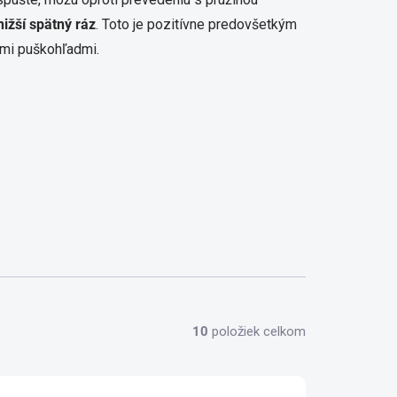
nižší spätný ráz
. Toto je pozitívne predovšetkým
nými puškohľadmi.
10
položiek celkom