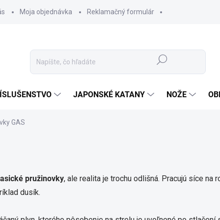
ás
Moja objednávka
Reklamačný formulár
Hľadať
ÍSLUŠENSTVO
JAPONSKÉ KATANY
NOŽE
OB
vky GAS
lasické pružinovky
, ale realita je trochu odlišná. Pracujú síce na
ríklad dusík.
tláčaný plyn, ktorého pôsobenie na strelu je uvoľnené po stlačení