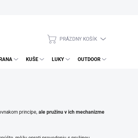
PRÁZDNY KOŠÍK
NÁKUPNÝ
KOŠÍK
RANA
KUŠE
LUKY
OUTDOOR
EXKLUZIV
 rovnakom princípe,
ale pružinu v ich mechanizme
 spúšte, môžu oproti prevedeniu s pružinou