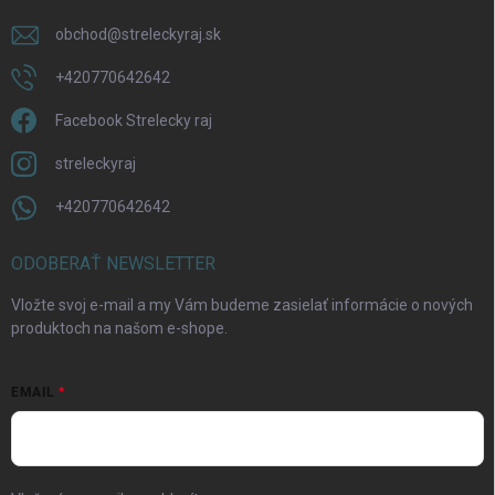
obchod
@
streleckyraj.sk
Odoslať
+420770642642
Facebook Strelecky raj
streleckyraj
+420770642642
ODOBERAŤ NEWSLETTER
Vložte svoj e-mail a my Vám budeme zasielať informácie o nových
produktoch na našom e-shope.
EMAIL