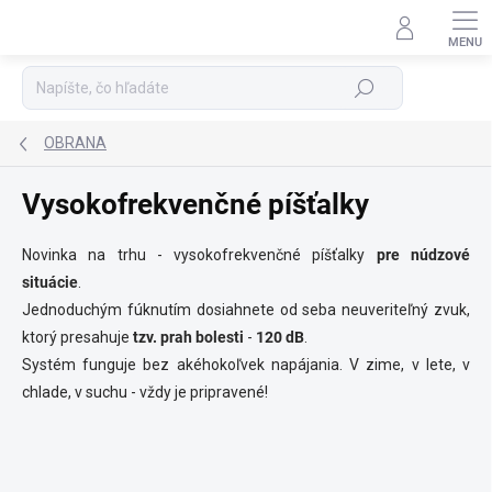
Prejsť
na
Podpora 24/7
obsah
Hľadať
OBRANA
Vysokofrekvenčné píšťalky
Novinka na trhu - vysokofrekvenčné píšťalky
pre núdzové
situácie
.
Jednoduchým fúknutím dosiahnete od seba neuveriteľný zvuk,
ktorý presahuje
tzv. prah bolesti
-
120 dB
.
Systém funguje bez akéhokoľvek napájania. V zime, v lete, v
chlade, v suchu - vždy je pripravené!