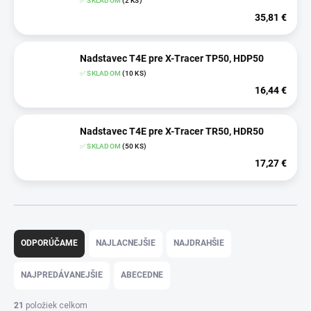
✅ SKLADOM
(2 KS)
35,81 €
Nadstavec T4E pre X-Tracer TP50, HDP50
✅ SKLADOM
(10 KS)
16,44 €
Nadstavec T4E pre X-Tracer TR50, HDR50
✅ SKLADOM
(50 KS)
17,27 €
R
a
ODPORÚČAME
NAJLACNEJŠIE
NAJDRAHŠIE
d
e
NAJPREDÁVANEJŠIE
ABECEDNE
n
i
21
položiek celkom