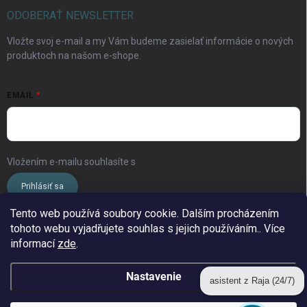
ODOBERAŤ NEWSLETTER
Vložte svoj e-mail a my Vám budeme zasielať informácie o nových
produktoch na našom e-shope.
EMAIL
Vložením e-mailu souhlasíte s
podmínkami ochrany osobních údajů
Prihlásiť sa
Tento web používá soubory cookie. Dalším procházením
tohoto webu vyjadřujete souhlas s jejich používáním.. Více
www.streleckyraj.cz
| www.streleckyraj.sk
informací
zde
.
| www.strzeleckiraj.pl
asistent z Raja (24/7)
Nastavenie