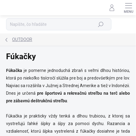
Prejsť
na
Podpora 24/7
obsah
Hľadať
OUTDOOR
Fúkačky
Fúkačka
je pomerne jednoduchá zbraň s veľmi dlhou históriou,
ktorá po niekoľko tisícročí slúžila pre boj a predovšetkým pre lov.
Najviac sa rozšírila v Južnej a Strednej Amerike a tiež v Indonézii.
Dnes je určená
pre športovú a rekreačnú streľbu na terč alebo
pre zábavnú deštrukčnú streľbu
.
Fúkačka je prakticky vždy tenká a dlhou trubicou, z ktorej sa
vystreľujú ľahké šípky a šípy za pomoci dychu. Razancia a
vzdialenosť, ktorú šípka vystrelená z fúkačky dosiahne je teda