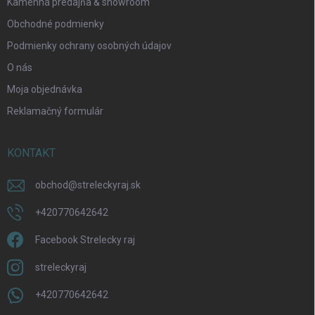
s
Kamenná predajňa & showroom
u
Obchodné podmienky
Podmienky ochrany osobných údajov
O nás
Moja objednávka
Reklamačný formulár
KONTAKT
obchod
@
streleckyraj.sk
+420770642642
Facebook Strelecky raj
streleckyraj
+420770642642