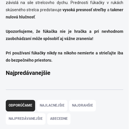
závislá na sile strelcovho dychu. Prednosti fúkačky v rukách
skúseného strelca predstavuje
vysoká presnosť streľby
a
takmer
nulová hlučnosť
.
Upozorňujeme, že fúkačka nie je hračka a pri nevhodnom
zaobchádzaní môže spôsobiť aj vážne zranenia!
Pri používaní fúkačky nikdy na nikoho nemierte a strieľajte iba
do bezpečného priestoru.
Najpredávanejšie
R
a
ODPORÚČAME
NAJLACNEJŠIE
NAJDRAHŠIE
d
e
NAJPREDÁVANEJŠIE
ABECEDNE
n