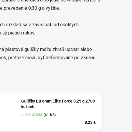
ie prevedenie 0,30 g a vyššie.
ých rozklad sa v závislosti od okolitých
až piatich rokov.
tné plastové guličky môžu zbraň upchať alebo
ičiek, pretože môžu byť deformované po zásahu
Guličky BB 6mm Elite Force 0,25 g 2700
ks biele
✅ SKLADOM
(61 KS)
8,23 €