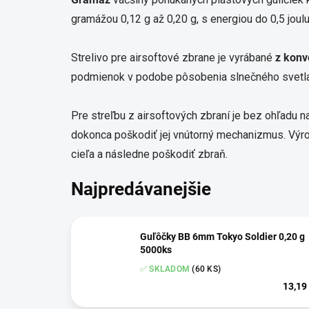
gramážou 0,12 g až 0,20 g, s energiou do 0,5 joulu
Strelivo pre airsoftové zbrane je vyrábané
z konv
podmienok v podobe pôsobenia slnečného svetla, t
Pre streľbu z airsoftových zbraní je bez ohľadu 
dokonca poškodiť jej vnútorný mechanizmus. Výr
cieľa a následne poškodiť zbraň.
Najpredávanejšie
Guľôčky BB 6mm Tokyo Soldier 0,20 g
5000ks
✅ SKLADOM
(60 KS)
13,19