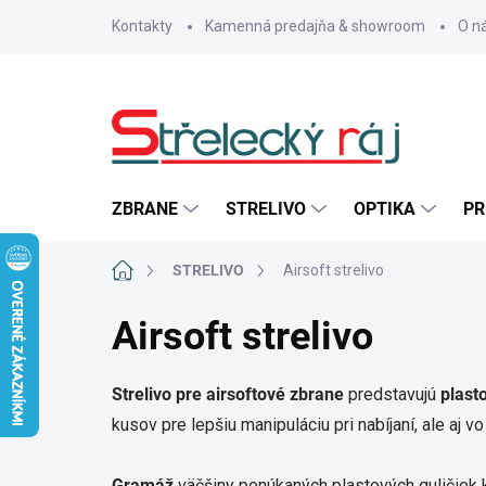
Prejsť
Kontakty
Kamenná predajňa & showroom
O n
na
obsah
ZBRANE
STRELIVO
OPTIKA
PR
Domov
STRELIVO
Airsoft strelivo
Airsoft strelivo
Strelivo pre airsoftové zbrane
predstavujú
plast
kusov pre lepšiu manipuláciu pri nabíjaní, ale aj 
Gramáž
väčšiny ponúkaných plastových guličiek 