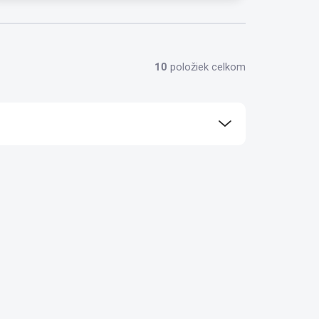
10
položiek celkom
ora 24/7