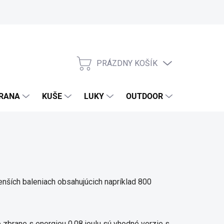
PRÁZDNY KOŠÍK
NÁKUPNÝ
KOŠÍK
RANA
KUŠE
LUKY
OUTDOOR
EXKLUZIV
enších baleniach obsahujúcich napríklad 800
e zbrane s energiou 0,08 joulu sú vhodné verzie s