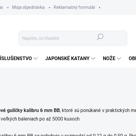
ás
Moja objednávka
Reklamačný formulár
Hľadať
ÍSLUŠENSTVO
JAPONSKÉ KATANY
NOŽE
OB
ové guličky kalibru 6 mm BB
, ktoré sú ponúkané v praktických m
vo veľkých baleniach po až 5000 kusoch.
kalibru 6 mm BB sa pohybuje v rozmedzí od 0,12 g do 0,50 g
. Pr