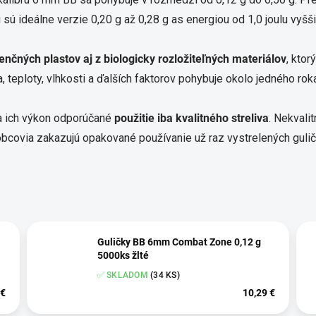
 sú ideálne verzie 0,20 g až 0,28 g as energiou od 1,0 joulu vyšš
enčných plastov aj z biologicky rozložiteľných materiálov
, ktor
eploty, vlhkosti a ďalších faktorov pohybuje okolo jedného roka 
na ich výkon odporúčané
použitie iba kvalitného streliva
. Nekvali
obcovia zakazujú opakované používanie už raz vystrelených gul
Guličky BB 6mm Combat Zone 0,12 g
5000ks žlté
✅ SKLADOM
(34 KS)
 €
10,29 €