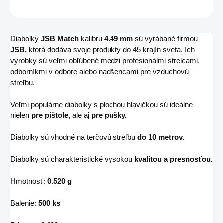
OPÝTAŤ SA
STRÁŽIŤ
Diabolky
JSB Match
kalibru
4.49 mm
sú vyrábané firmou
JSB,
ktorá dodáva svoje produkty do 45 krajín sveta. Ich
výrobky sú veľmi obľúbené medzi profesionálmi strelcami,
odborníkmi v odbore alebo nadšencami pre vzduchovú
streľbu.
Veľmi populárne diabolky s plochou hlavičkou sú ideálne
nielen
pre pištole,
ale aj
pre pušky.
Diabolky sú vhodné na terčovú streľbu
do 10 metrov.
Diabolky sú charakteristické vysokou
kvalitou a presnosťou.
Hmotnosť:
0.520 g
Balenie:
500 ks