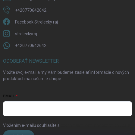
+420770642642
Facebook Strelecky raj
streleckyraj
+420770642642
ODOBERAŤ NEWSLETTER
Vložte svoj e-mail a my Vám budeme zasielať informácie o nových
produktoch na našom e-shope.
EMAIL
Vložením e-mailu souhlasíte s
podmínkami ochrany osobních údajů