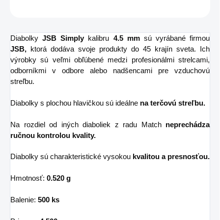
OPÝTAŤ SA
STRÁŽIŤ
Diabolky
JSB Simply
kalibru
4.5 mm
sú vyrábané firmou
JSB,
ktorá dodáva svoje produkty do 45 krajín sveta. Ich
výrobky sú veľmi obľúbené medzi profesionálmi strelcami,
odborníkmi v odbore alebo nadšencami pre vzduchovú
streľbu.
Diabolky s plochou hlavičkou sú ideálne
na terčovú streľbu.
Na rozdiel od iných diaboliek z radu Match
neprechádza
ručnou kontrolou kvality.
Diabolky sú charakteristické vysokou
kvalitou a presnosťou.
Hmotnosť:
0.520 g
Balenie:
500 ks