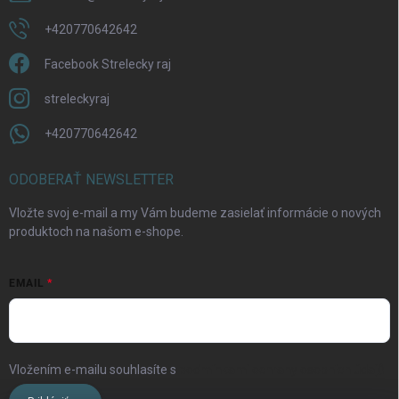
+420770642642
Facebook Strelecky raj
streleckyraj
+420770642642
ODOBERAŤ NEWSLETTER
Vložte svoj e-mail a my Vám budeme zasielať informácie o nových
produktoch na našom e-shope.
EMAIL
Vložením e-mailu souhlasíte s
podmínkami ochrany osobních údajů