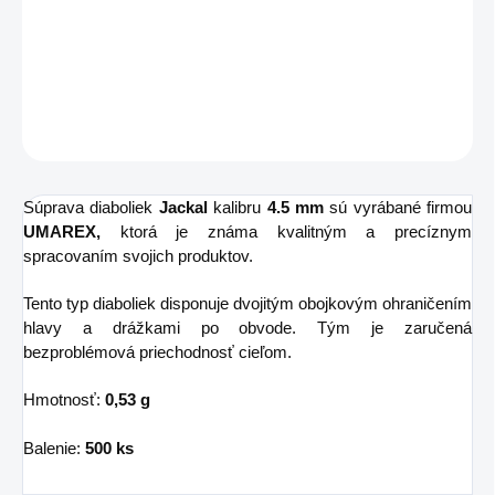
−
+
Pridať do košíka
Diabolky Umarex Jackal kalibru 4,5 sú záruka kvality a presnosti
OPÝTAŤ SA
STRÁŽIŤ
Súprava diaboliek
Jackal
kalibru
4.5 mm
sú vyrábané firmou
UMAREX,
ktorá je známa kvalitným a precíznym
spracovaním svojich produktov.
Tento typ diaboliek disponuje dvojitým obojkovým ohraničením
hlavy a drážkami po obvode. Tým je zaručená
bezproblémová priechodnosť cieľom.
Hmotnosť:
0,53 g
Balenie:
500 ks