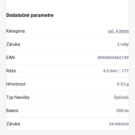
Dodatočné parametre
Kategória
:
cal. 4,5mm
Záruka
:
2 roky
EAN
:
4000844462749
Ráže
:
4,5 mm / .177
Hmotnost
:
0.53 g
Typ hlavičky
:
Špičatá
Balení
:
500 ks
Záruka
:
24 měsíců