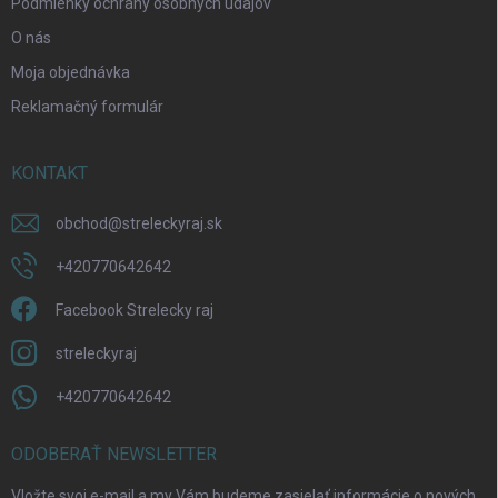
Podmienky ochrany osobných údajov
Odoslať
O nás
Moja objednávka
Reklamačný formulár
KONTAKT
obchod
@
streleckyraj.sk
+420770642642
Facebook Strelecky raj
streleckyraj
+420770642642
ODOBERAŤ NEWSLETTER
Vložte svoj e-mail a my Vám budeme zasielať informácie o nových