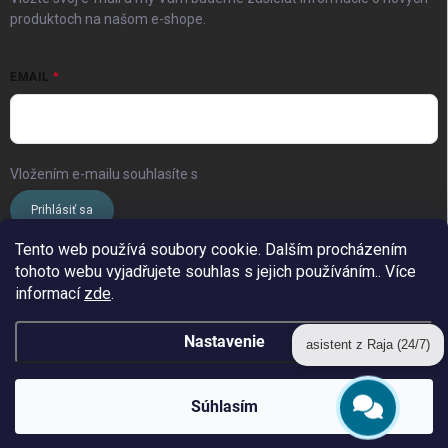
produktoch na našom e-shope.
EMAIL
Vložením e-mailu souhlasíte s
podmínkami ochrany osobních údajů
Prihlásiť sa
Tento web používá soubory cookie. Dalším procházením
tohoto webu vyjadřujete souhlas s jejich používáním.. Více
www.streleckyraj.cz
| www.streleckyraj.sk
informací
zde
.
| www.strzeleckiraj.pl
Nastavenie
asistent z Raja (24/7)
Copyright 2026
Strelecký raj
. Všetky práva vyhradené.
Súhlasím
&
Vytvoril Shoptet
Získajte zľavu 10 €