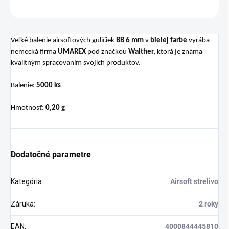
OPÝTAŤ SA
STRÁŽIŤ
Veľké balenie airsoftových guličiek
BB
6 mm
v
bielej farbe
vyrába
nemecká firma
UMAREX
pod značkou
Walther,
ktorá je známa
kvalitným spracovaním svojich produktov.
Balenie:
5000 ks
Hmotnosť:
0,20 g
Dodatočné parametre
Kategória
:
Airsoft strelivo
Záruka
:
2 roky
EAN
:
4000844445810