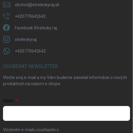
obchod
@
streleckyraj.sk
+420770642642
Facebook Strelecky raj
streleckyraj
+420770642642
ODOBERAŤ NEWSLETTER
Vložte svoj e-mail a my Vám budeme zasielať informácie o nových
produktoch na našom e-shope.
EMAIL
Vložením e-mailu souhlasíte s
podmínkami ochrany osobních údajů