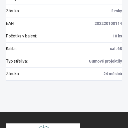
Záruka
:
2 roky
EAN
:
202220100114
Počet ks v balení
:
10 ks
Kalibr
:
cal .68
Typ střeliva
:
Gumové projektily
Záruka
:
24 měsíců
Z
á
p