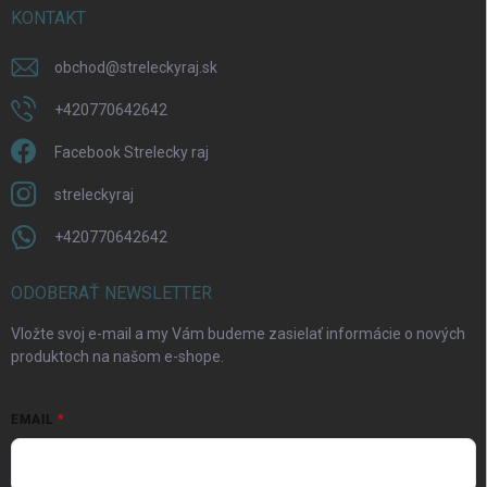
KONTAKT
obchod
@
streleckyraj.sk
+420770642642
Facebook Strelecky raj
streleckyraj
+420770642642
ODOBERAŤ NEWSLETTER
Vložte svoj e-mail a my Vám budeme zasielať informácie o nových
produktoch na našom e-shope.
EMAIL