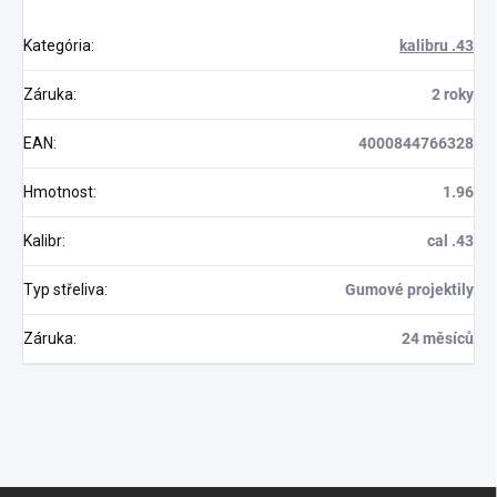
Kategória
:
kalibru .43
Záruka
:
2 roky
EAN
:
4000844766328
Hmotnost
:
1.96
Kalibr
:
cal .43
Typ střeliva
:
Gumové projektily
Záruka
:
24 měsíců