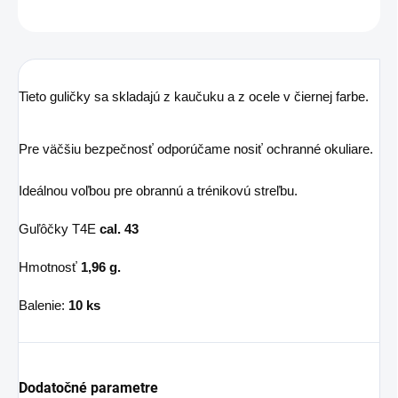
OPÝTAŤ SA
STRÁŽIŤ
Tieto guličky sa skladajú z kaučuku a z ocele v čiernej farbe.
Pre väčšiu bezpečnosť odporúčame nosiť ochranné okuliare.
Ideálnou voľbou pre obrannú a trénikovú streľbu.
Guľôčky T4E
cal. 43
Hmotnosť
1,96
g.
Balenie:
10 ks
Dodatočné parametre