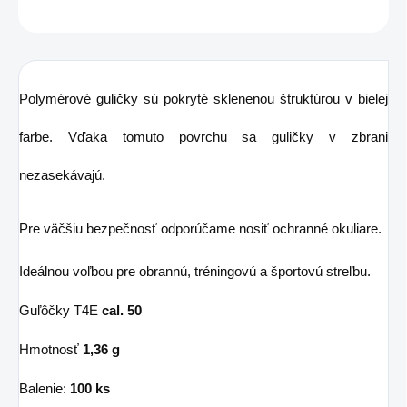
OPÝTAŤ SA
STRÁŽIŤ
Polymérové guličky sú pokryté sklenenou štruktúrou v bielej
farbe. Vďaka tomuto povrchu sa guličky v zbrani
nezasekávajú.
Pre väčšiu bezpečnosť odporúčame nosiť ochranné okuliare.
Ideálnou voľbou pre obrannú, tréningovú a športovú streľbu.
Guľôčky T4E
cal. 50
Hmotnosť
1,36
g
Balenie:
100 ks