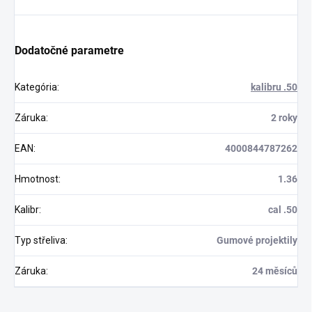
Dodatočné parametre
Kategória
:
kalibru .50
Záruka
:
2 roky
EAN
:
4000844787262
Hmotnost
:
1.36
Kalibr
:
cal .50
Typ střeliva
:
Gumové projektily
Záruka
:
24 měsíců