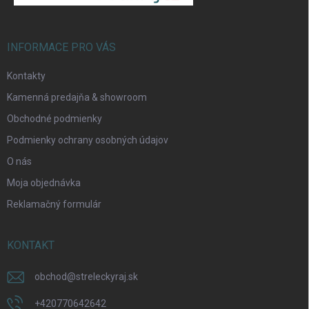
i
e
INFORMACE PRO VÁS
Kontakty
Kamenná predajňa & showroom
Odoslať
Obchodné podmienky
Podmienky ochrany osobných údajov
O nás
Moja objednávka
Reklamačný formulár
KONTAKT
obchod
@
streleckyraj.sk
+420770642642