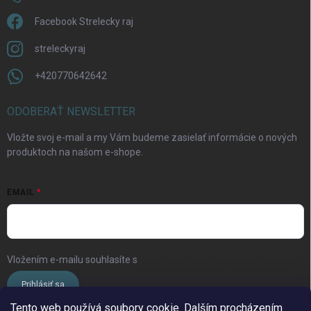
Facebook Strelecky raj
streleckyraj
+420770642642
ODOBERAŤ NEWSLETTER
Vložte svoj e-mail a my Vám budeme zasielať informácie o nových
produktoch na našom e-shope.
EMAIL
Vložením e-mailu souhlasíte s
podmínkami ochrany osobních údajů
Prihlásiť sa
Tento web používá soubory cookie. Dalším procházením