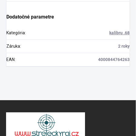
Dodatočné parametre
Kategória
:
kalibru .68
Záruka
:
2 roky
EAN
:
4000844764263
Z
á
p
ä
t