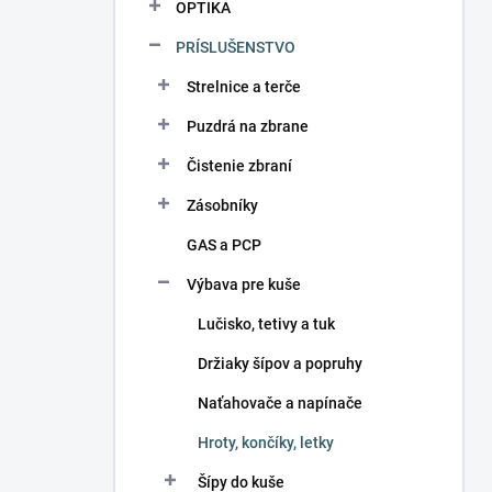
OPTIKA
PRÍSLUŠENSTVO
Strelnice a terče
Puzdrá na zbrane
Čistenie zbraní
Zásobníky
GAS a PCP
Výbava pre kuše
Lučisko, tetivy a tuk
Držiaky šípov a popruhy
Naťahovače a napínače
Hroty, končíky, letky
Šípy do kuše