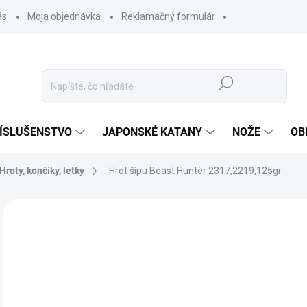
ás
Moja objednávka
Reklamačný formulár
Hľadať
ÍSLUŠENSTVO
JAPONSKÉ KATANY
NOŽE
OB
Hroty, končíky, letky
Hrot šípu Beast Hunter 2317,2219,125gr
ZNAČKA:
BEAST HUNTER
0,
0,5
Jedn
✅ 
cena