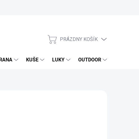
PRÁZDNY KOŠÍK
NÁKUPNÝ
KOŠÍK
RANA
KUŠE
LUKY
OUTDOOR
EXKLUZIV
62 €
1 € bez DPH
otková
SKLADOM
(43 KS)
: