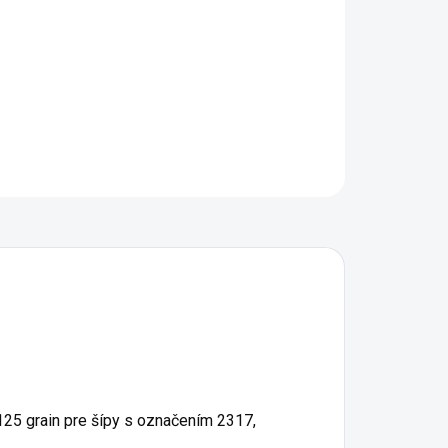
−
+
Pridať do košíka
OPÝTAŤ SA
STRÁŽIŤ
25 grain pre šípy s označením 2317,