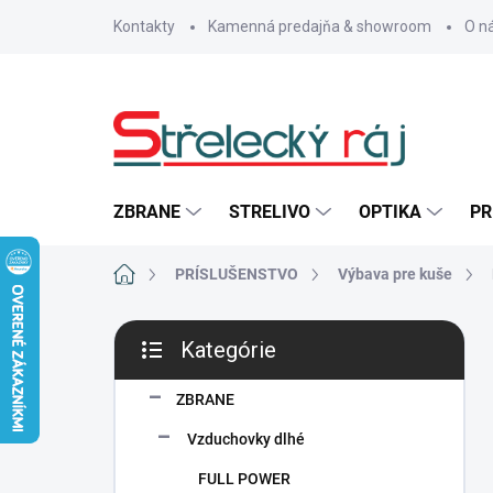
Prejsť
Kontakty
Kamenná predajňa & showroom
O n
na
obsah
ZBRANE
STRELIVO
OPTIKA
PR
Domov
PRÍSLUŠENSTVO
Výbava pre kuše
B
Kategórie
o
Preskočiť
č
kategórie
n
ZBRANE
ý
Vzduchovky dlhé
p
a
FULL POWER