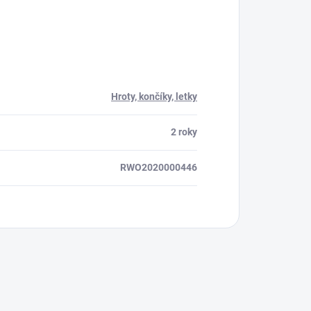
ora 24/7
Hroty, končíky, letky
2 roky
RWO2020000446