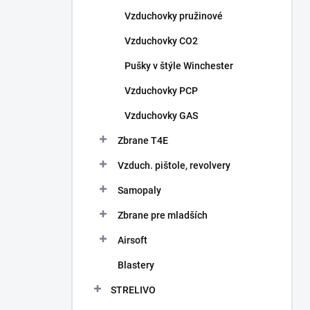
n
Vzduchovky pružinové
e
l
Vzduchovky CO2
Pušky v štýle Winchester
Vzduchovky PCP
Vzduchovky GAS
Zbrane T4E
Vzduch. pištole, revolvery
Samopaly
Zbrane pre mladších
Airsoft
Blastery
STRELIVO