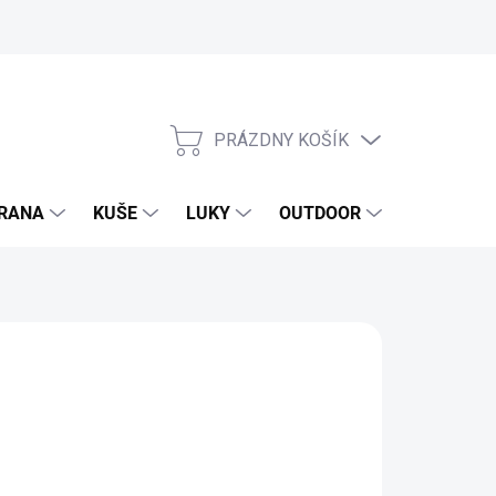
PRÁZDNY KOŠÍK
NÁKUPNÝ
KOŠÍK
RANA
KUŠE
LUKY
OUTDOOR
EXKLUZIV
62 €
1 € bez DPH
otková
 JE SKLADOM
: