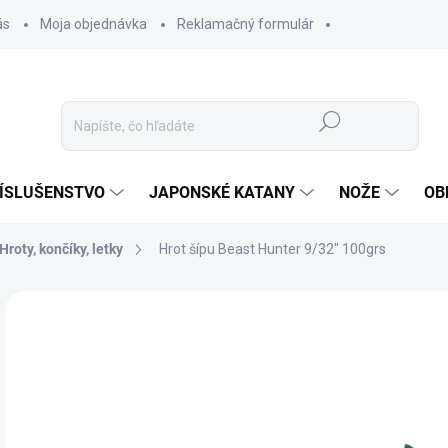
ás
Moja objednávka
Reklamačný formulár
Hľadať
ÍSLUŠENSTVO
JAPONSKÉ KATANY
NOŽE
OB
Hroty, končíky, letky
Hrot šípu Beast Hunter 9/32" 100grs
ZNAČKA:
BEAST HUNTER
0,
0,5
Jedn
NIE
cena