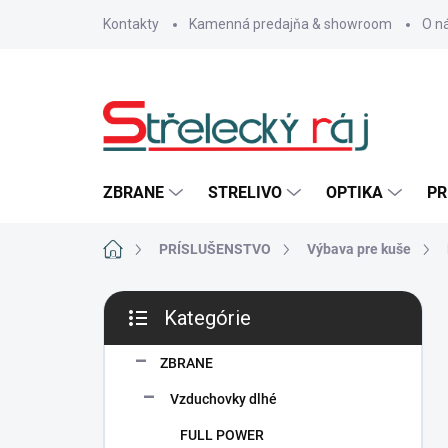
Prejsť
Kontakty
Kamenná predajňa & showroom
O n
na
obsah
ZBRANE
STRELIVO
OPTIKA
PR
Domov
PRÍSLUŠENSTVO
Výbava pre kuše
B
Kategórie
o
Preskočiť
č
kategórie
n
ZBRANE
ý
Vzduchovky dlhé
p
a
FULL POWER