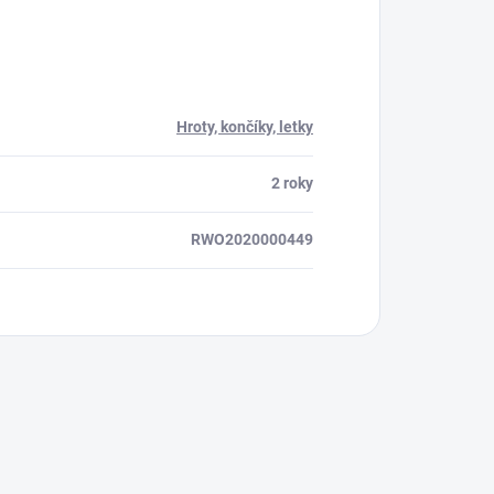
ora 24/7
Hroty, končíky, letky
2 roky
RWO2020000449