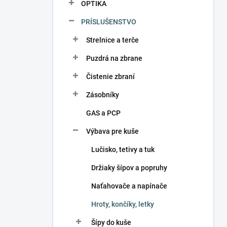
OPTIKA
PRÍSLUŠENSTVO
Strelnice a terče
Puzdrá na zbrane
Čistenie zbraní
Zásobníky
GAS a PCP
Výbava pre kuše
Lučisko, tetivy a tuk
Držiaky šípov a popruhy
Naťahovače a napínače
Hroty, končíky, letky
Šípy do kuše