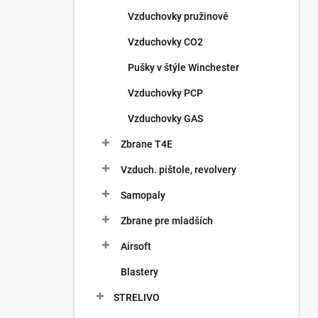
n
Vzduchovky pružinové
e
l
Vzduchovky CO2
Pušky v štýle Winchester
Vzduchovky PCP
Vzduchovky GAS
Zbrane T4E
Vzduch. pištole, revolvery
Samopaly
Zbrane pre mladších
Airsoft
Blastery
STRELIVO