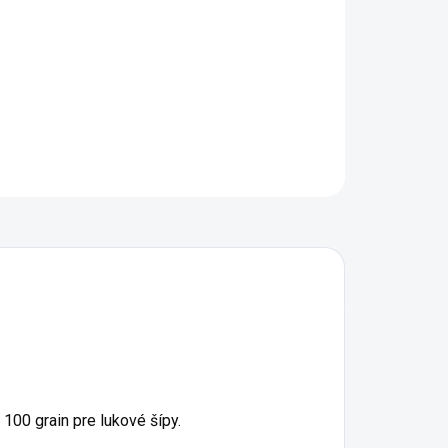
OPÝTAŤ SA
STRÁŽIŤ
00 grain pre lukové šípy.