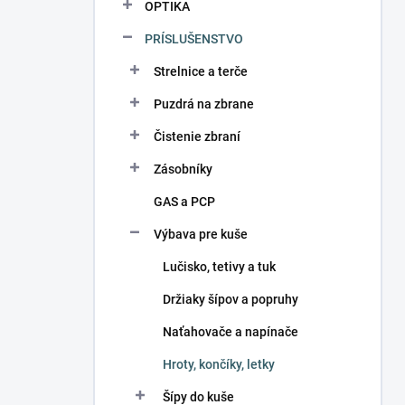
OPTIKA
PRÍSLUŠENSTVO
Strelnice a terče
Puzdrá na zbrane
Čistenie zbraní
Zásobníky
GAS a PCP
Výbava pre kuše
Lučisko, tetivy a tuk
Držiaky šípov a popruhy
Naťahovače a napínače
Hroty, končíky, letky
Šípy do kuše