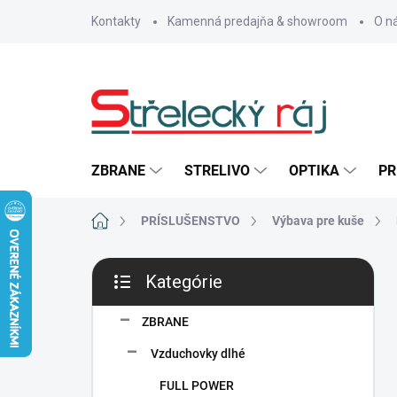
Prejsť
Kontakty
Kamenná predajňa & showroom
O n
na
obsah
ZBRANE
STRELIVO
OPTIKA
PR
Domov
PRÍSLUŠENSTVO
Výbava pre kuše
B
Kategórie
o
Preskočiť
č
kategórie
n
ZBRANE
ý
Vzduchovky dlhé
p
a
FULL POWER