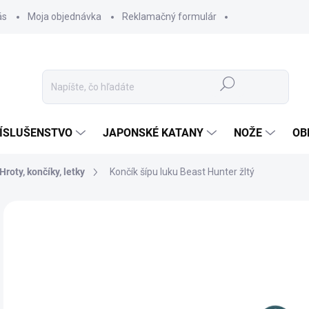
ás
Moja objednávka
Reklamačný formulár
Hľadať
ÍSLUŠENSTVO
JAPONSKÉ KATANY
NOŽE
OB
Hroty, končíky, letky
Končík šípu luku Beast Hunter žltý
ZNAČKA:
BEAST HUNTER
0,
0,5
Jedn
✅ 
cena