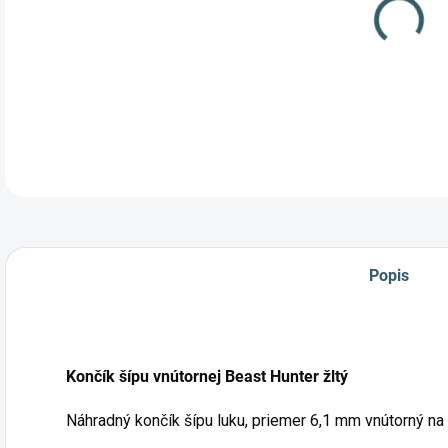
Popis
Končík šípu vnútornej Beast Hunter žltý
Náhradný končík šípu luku, priemer 6,1 mm vnútorný na v