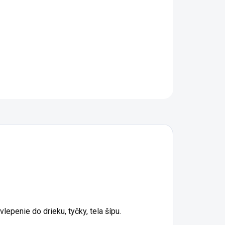
−
+
Pridať do košíka
OPÝTAŤ SA
STRÁŽIŤ
lepenie do drieku, tyčky, tela šípu.