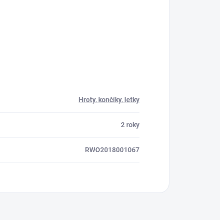
ora 24/7
Hroty, končíky, letky
2 roky
RWO2018001067