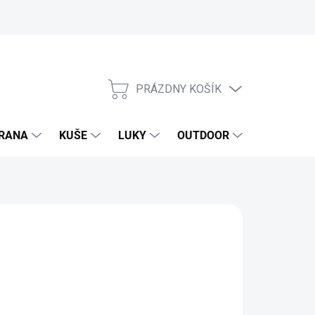
PRÁZDNY KOŠÍK
NÁKUPNÝ
KOŠÍK
RANA
KUŠE
LUKY
OUTDOOR
EXKLUZIV
62 €
1 € bez DPH
otková
SKLADOM
(>100 KS)
: