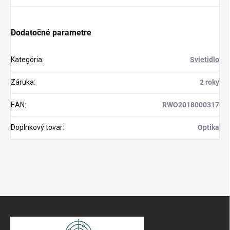
Dodatočné parametre
Kategória
:
Svietidlo
Záruka
:
2 roky
EAN
:
RWO2018000317
Doplnkový tovar
:
Optika
Z
á
p