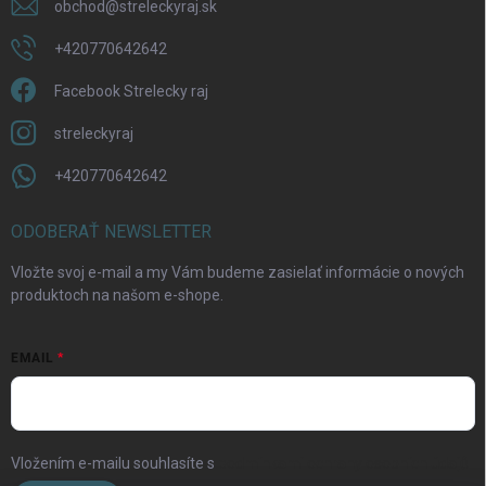
obchod
@
streleckyraj.sk
+420770642642
Facebook Strelecky raj
streleckyraj
+420770642642
ODOBERAŤ NEWSLETTER
Vložte svoj e-mail a my Vám budeme zasielať informácie o nových
produktoch na našom e-shope.
EMAIL
Vložením e-mailu souhlasíte s
podmínkami ochrany osobních údajů