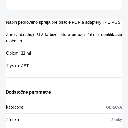
OPÝTAŤ SA
STRÁŽIŤ
Náplň pepřového spreja pre pištole PDP a adaptéry T4E PGS.
Zmes obsahuje UV farbivo, ktoré umožní ľahšiu identifikáciu
útočníka.
Objem:
11 ml
Tryska:
JET
Dodatočné parametre
Kategória
:
OBRANA
Záruka
:
2 roky