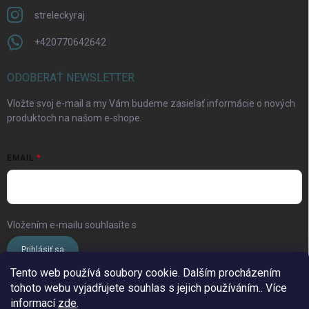
streleckyraj
+420770642642
ODOBERAŤ NEWSLETTER
Vložte svoj e-mail a my Vám budeme zasielať informácie o nových
produktoch na našom e-shope.
EMAIL
Vložením e-mailu souhlasíte s
podmínkami ochrany osobních údajů
Prihlásiť sa
Tento web používá soubory cookie. Dalším procházením
tohoto webu vyjadřujete souhlas s jejich používáním.. Více
www.streleckyraj.cz
| www.streleckyraj.sk
informací
zde
.