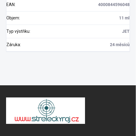
EAN
:
4000844596048
Objem
:
11 ml
Typ výstřiku
:
JET
Záruka
:
24 měsíců
Z
á
p
ä
t
i
e