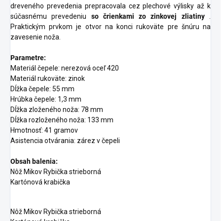
dreveného prevedenia prepracovala cez plechové výlisky až k
súčasnému prevedeniu
so črienkami zo zinkovej zliatiny
.
Praktickým prvkom je otvor na konci rukoväte pre šnúru na
zavesenie noža.
Parametre:
Materiál čepele: nerezová oceľ 420
Materiál rukoväte: zinok
Dĺžka čepele: 55 mm
Hrúbka čepele: 1,3 mm
Dĺžka zloženého noža: 78 mm
Dĺžka rozloženého noža: 133 mm
Hmotnosť: 41 gramov
Asistencia otvárania: zárez v čepeli
Obsah balenia:
Nôž Mikov Rybička strieborná
Kartónová krabička
Nôž Mikov Rybička strieborná