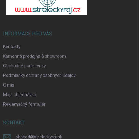
t
i
e
Odoslať
INFORMACE PRO VÁS
Kontakty
Kamenná predajňa & showroom
Obchodné podmienky
Podmienky ochrany osobných údajov
O nás
Moja objednávka
Reklamačný formulár
KONTAKT
obchod
@
streleckyraj.sk