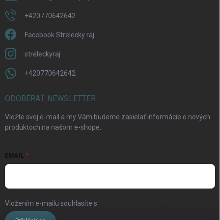
+420770642642
Facebook Strelecky raj
streleckyraj
+420770642642
ODOBERAŤ NEWSLETTER
Vložte svoj e-mail a my Vám budeme zasielať informácie o nových
produktoch na našom e-shope.
EMAIL
Vložením e-mailu souhlasíte s
podmínkami ochrany osobních údajů