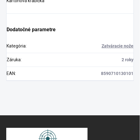
Kartónová krabička
Dodatočné parametre
Kategória
:
Zatváracie nože
Záruka
:
2 roky
EAN
:
8590710130101
Z
á
p
ä