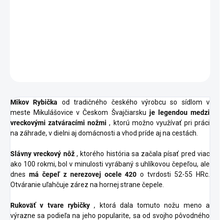
−
+
Pridať do košíka
Legendárny vreckový zatvárací nôž českej výroby na
každodenné použitie.
OPÝTAŤ SA
STRÁŽIŤ
Mikov Rybička
od tradičného českého výrobcu so sídlom v
meste Mikulášovice v Českom Švajčiarsku
je legendou medzi
vreckovými zatváracími nožmi
, ktorú možno využívať pri práci
na záhrade, v dielni aj domácnosti a vhod príde aj na cestách.
Slávny vreckový nôž
, ktorého história sa začala písať pred viac
ako 100 rokmi, bol v minulosti vyrábaný s uhlíkovou čepeľou, ale
dnes
má čepeľ z nerezovej ocele 420
o tvrdosti 52-55 HRc.
Otváranie uľahčuje zárez na hornej strane čepele.
Rukoväť v tvare rybičky
, ktorá dala tomuto nožu meno a
výrazne sa podieľa na jeho popularite, sa od svojho pôvodného