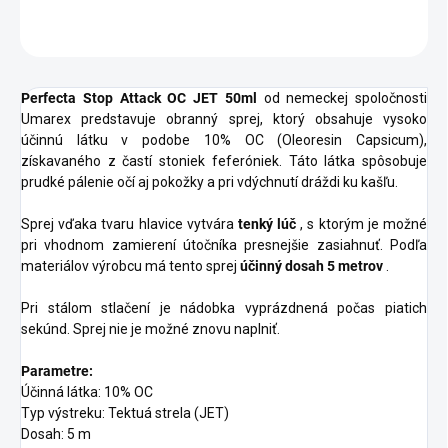
OPÝTAŤ SA
STRÁŽIŤ
Perfecta Stop Attack OC JET 50ml
od nemeckej spoločnosti
Umarex predstavuje obranný sprej, ktorý obsahuje vysoko
účinnú látku v podobe 10% OC (Oleoresin Capsicum),
získavaného z častí stoniek feferóniek. Táto látka spôsobuje
prudké pálenie očí aj pokožky a pri vdýchnutí dráždi ku kašľu.
Sprej vďaka tvaru hlavice vytvára
tenký lúč
, s ktorým je možné
pri vhodnom zamierení útočníka presnejšie zasiahnuť. Podľa
materiálov výrobcu má tento sprej
účinný dosah 5 metrov
.
Pri stálom stlačení je nádobka vyprázdnená počas piatich
sekúnd. Sprej nie je možné znovu naplniť.
Parametre:
Účinná látka: 10% OC
Typ výstreku: Tektuá strela (JET)
Dosah: 5 m