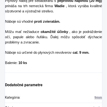
Plynový náboj pre sebaobranu s
pepřovou náplňou (20 mg)
prináša na trh nemecká firma
Wadie
, ktorá vyrába kvalitné
slzotvorné a výstražné strelivo.
Náboje sú vhodné
proti zvieratám.
Môžu mať nežiaduce
okamžité účinky
, ako je podráždenie
očí, papule alebo ňufáku. Ďalej môžu spôsobiť dýchacie
problémy a zvracanie.
Náboje sú určené do plynových revolverov
cal. 9 mm.
Balenie:
10 ks
Dodatočné parametre
Kategória
:
9mm