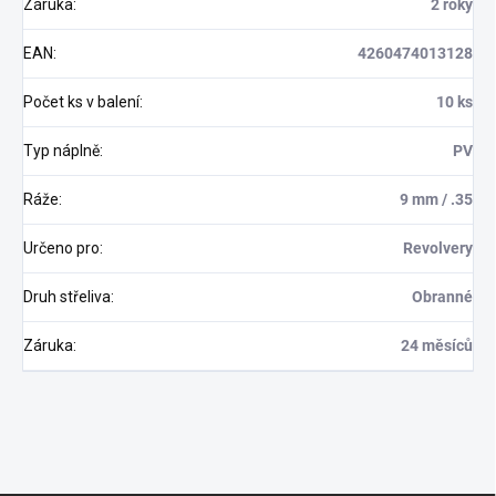
Záruka
:
2 roky
EAN
:
4260474013128
Počet ks v balení
:
10 ks
Typ náplně
:
PV
Ráže
:
9 mm / .35
Určeno pro
:
Revolvery
Druh střeliva
:
Obranné
Záruka
:
24 měsíců