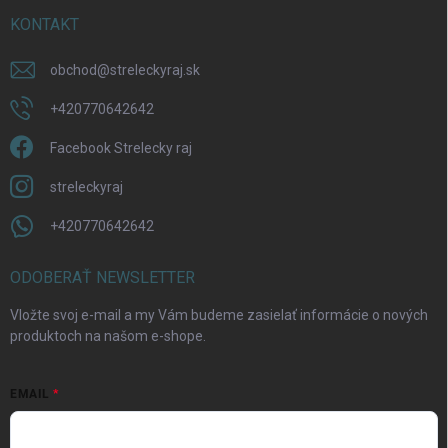
KONTAKT
obchod
@
streleckyraj.sk
+420770642642
Facebook Strelecky raj
streleckyraj
+420770642642
ODOBERAŤ NEWSLETTER
Vložte svoj e-mail a my Vám budeme zasielať informácie o nových
produktoch na našom e-shope.
EMAIL