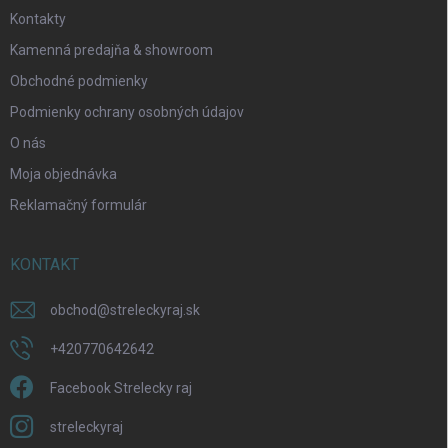
Kontakty
Kamenná predajňa & showroom
Obchodné podmienky
Odoslať
Podmienky ochrany osobných údajov
O nás
Moja objednávka
Reklamačný formulár
KONTAKT
obchod
@
streleckyraj.sk
+420770642642
Facebook Strelecky raj
streleckyraj