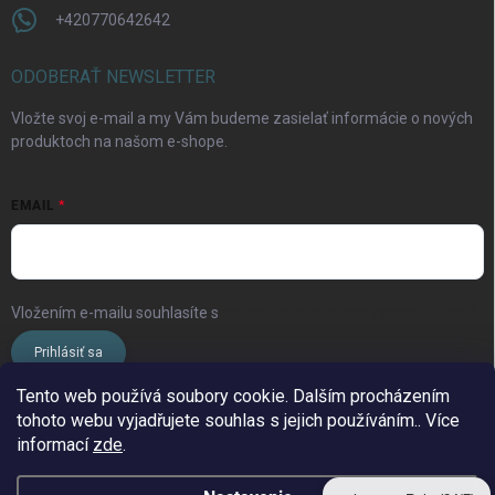
+420770642642
ODOBERAŤ NEWSLETTER
Vložte svoj e-mail a my Vám budeme zasielať informácie o nových
produktoch na našom e-shope.
EMAIL
Vložením e-mailu souhlasíte s
podmínkami ochrany osobních údajů
Prihlásiť sa
Tento web používá soubory cookie. Dalším procházením
tohoto webu vyjadřujete souhlas s jejich používáním.. Více
www.streleckyraj.cz
| www.streleckyraj.sk
informací
zde
.
| www.strzeleckiraj.pl