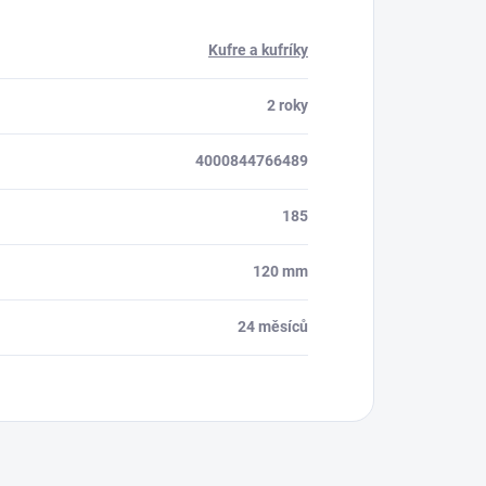
ora 24/7
Kufre a kufríky
2 roky
4000844766489
185
120 mm
24 měsíců