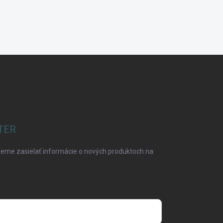
TER
deme zasielať informácie o nových produktoch na