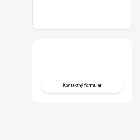
Máte otázku?
Obráťte sa na nás.
Kontaktný formulár