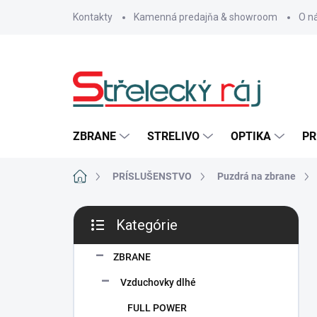
Prejsť
Kontakty
Kamenná predajňa & showroom
O n
na
obsah
ZBRANE
STRELIVO
OPTIKA
PR
Domov
PRÍSLUŠENSTVO
Puzdrá na zbrane
B
Kategórie
o
Preskočiť
č
kategórie
n
ZBRANE
ý
Vzduchovky dlhé
p
a
FULL POWER