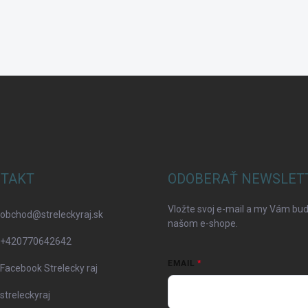
TAKT
ODOBERAŤ NEWSLET
Vložte svoj e-mail a my Vám bu
obchod
@
streleckyraj.sk
našom e-shope.
+420770642642
EMAIL
Facebook Strelecky raj
streleckyraj