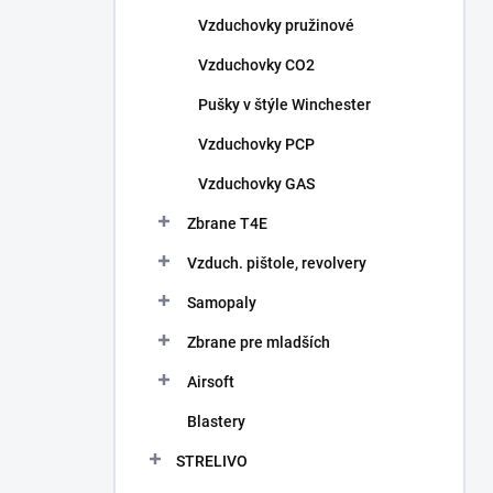
n
Vzduchovky pružinové
e
l
Vzduchovky CO2
Pušky v štýle Winchester
Vzduchovky PCP
Vzduchovky GAS
Zbrane T4E
Vzduch. pištole, revolvery
Samopaly
Zbrane pre mladších
Airsoft
Blastery
STRELIVO