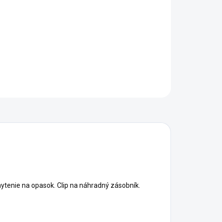
−
+
Pridať do košíka
OPÝTAŤ SA
STRÁŽIŤ
tenie na opasok. Clip na náhradný zásobník.