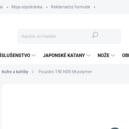
ás
Moja objednávka
Reklamačný formulár
Hľadať
ÍSLUŠENSTVO
JAPONSKÉ KATANY
NOŽE
OB
Kufre a kufríky
Pouzdro T4E HDR 68 polymer
ZNAČKA:
UMAREX
27
22,
Jedn
✅ 
cena