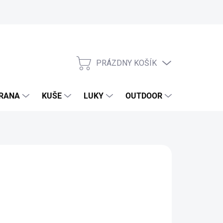
PRÁZDNY KOŠÍK
NÁKUPNÝ
KOŠÍK
RANA
KUŠE
LUKY
OUTDOOR
EXKLUZIV
,16 €
45 € bez DPH
otková
SKLADOM
(30 KS)
: