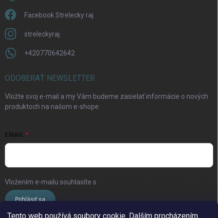
Facebook Strelecky raj
streleckyraj
+420770642642
ODOBERAŤ NEWSLETTER
Vložte svoj e-mail a my Vám budeme zasielať informácie o nových
produktoch na našom e-shope.
EMAIL
Vložením e-mailu souhlasíte s
podmínkami ochrany osobních údajů
Prihlásiť sa
Tento web používá soubory cookie. Dalším procházením