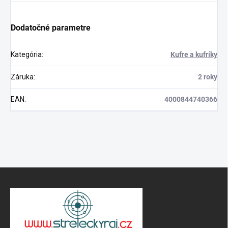
Dodatočné parametre
Kategória
:
Kufre a kufríky
Záruka
:
2 roky
EAN
:
4000844740366
Z
á
p
ä
t