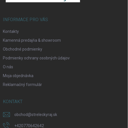
i
e
INFORMACE PRO VÁS
Kontakty
Kamenná predajňa & showroom
Obchodné podmienky
Podmienky ochrany osobných údajov
O nás
Moja objednávka
Reklamačný formulár
Odoslať
KONTAKT
obchod
@
streleckyraj.sk
+420770642642