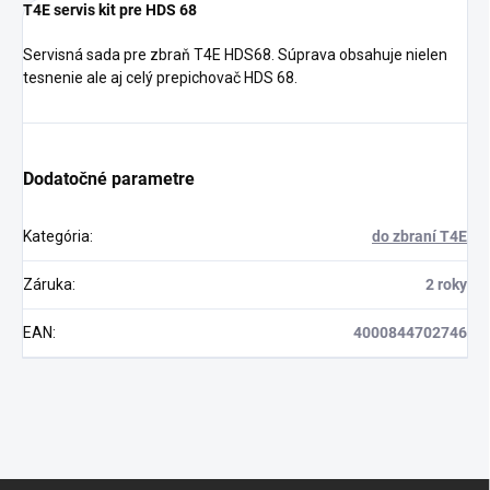
T4E servis kit pre HDS 68
Servisná sada pre zbraň T4E HDS68. Súprava obsahuje nielen
tesnenie ale aj celý prepichovač HDS 68.
Dodatočné parametre
Kategória
:
do zbraní T4E
Záruka
:
2 roky
EAN
:
4000844702746