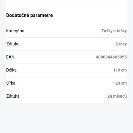
Dodatočné parametre
Kategória
:
Tašky a tašky
Záruka
:
2 roky
EAN
:
4000844605955
Délka
:
119 cm
Šířka
:
23 cm
Záruka
:
24 měsíců