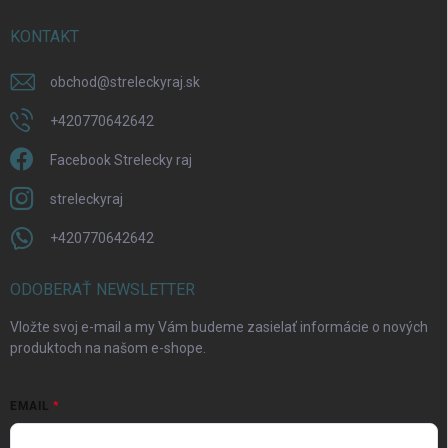
KONTAKT
obchod
@
streleckyraj.sk
+420770642642
Facebook Strelecky raj
streleckyraj
+420770642642
ODOBERAŤ NEWSLETTER
Vložte svoj e-mail a my Vám budeme zasielať informácie o nových
produktoch na našom e-shope.
EMAIL