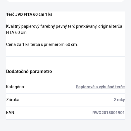
Terč JVD FITA 60 cm 1 ks
Kvalitný papierový farebný pevný terč pretkávaný, originál terča
FITA 60 cm.
Cena za 1 ks terča s priemerom 60 cm.
Dodatočné parametre
Kategória
:
Papierové a výbušné terče
Záruka
:
2 roky
EAN
:
RWO2018001901