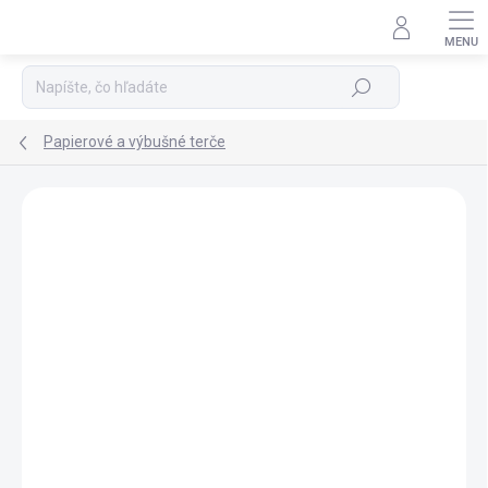
Prejsť
na
Podpora 24/7
obsah
Hľadať
Papierové a výbušné terče
ZNAČKA:
JVD