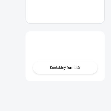
Máte otázku?
Obráťte sa na nás.
Kontaktný formulár