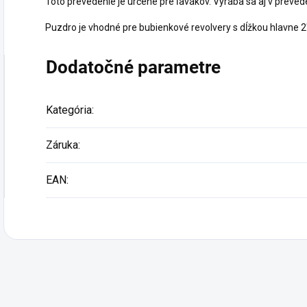
Toto prevedenie je určené pre ľavákov. Vyrába sa aj v preved
Podp
Puzdro je vhodné pre bubienkové revolvery s dĺžkou hlavne 2" 
Dodatočné parametre
Kategória
:
Záruka
:
EAN
: