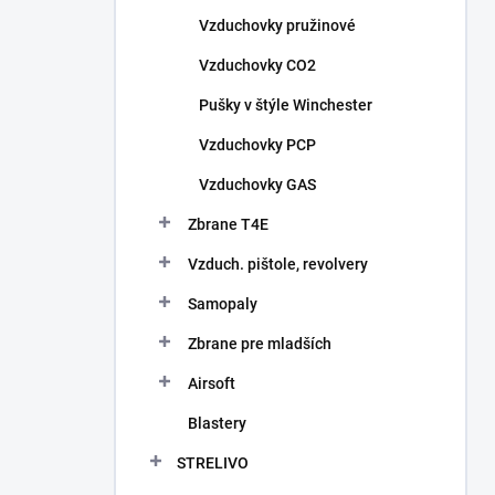
n
Vzduchovky pružinové
e
l
Vzduchovky CO2
Pušky v štýle Winchester
Vzduchovky PCP
Vzduchovky GAS
Zbrane T4E
Vzduch. pištole, revolvery
Samopaly
Zbrane pre mladších
Airsoft
Blastery
STRELIVO