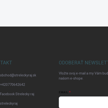
TAKT
ODOBERAŤ NEWSLET
Vložte svoj e-mail a my Vám bu
obchod
@
streleckyraj.sk
našom e-shope.
+420770642642
EMAIL
Facebook Strelecky raj
streleckyraj