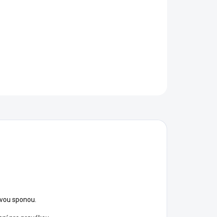
−
+
Pridať do košíka
torné puzdro pre ľavákov
OPÝTAŤ SA
STRÁŽIŤ
ovou sponou.