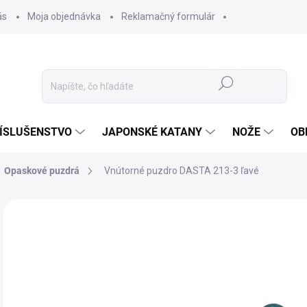
ás
Moja objednávka
Reklamačný formulár
Hľadať
ÍSLUŠENSTVO
JAPONSKÉ KATANY
NOŽE
OB
Opaskové puzdrá
Vnútorné puzdro DASTA 213-3 ľavé
ZNAČKA:
DASTA
15
12,
Jedn
✅ 
cena