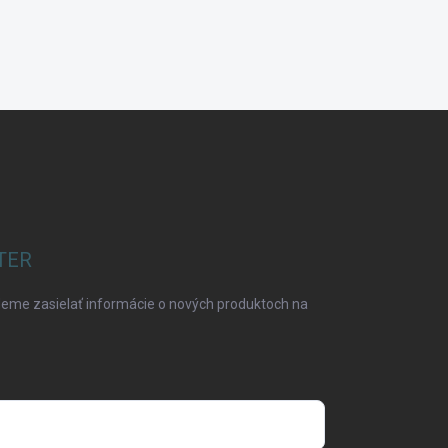
TER
deme zasielať informácie o nových produktoch na