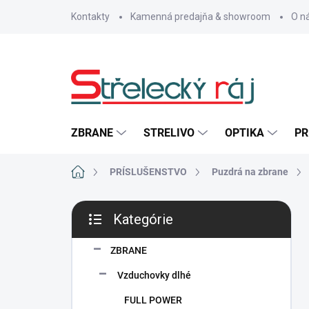
Prejsť
Kontakty
Kamenná predajňa & showroom
O n
na
obsah
ZBRANE
STRELIVO
OPTIKA
PR
Domov
PRÍSLUŠENSTVO
Puzdrá na zbrane
B
Kategórie
o
Preskočiť
č
kategórie
n
ZBRANE
ý
Vzduchovky dlhé
p
a
FULL POWER