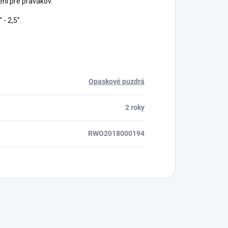
ení pre pravákov.
ora 24/7
- 2,5".
Opaskové puzdrá
2 roky
RWO2018000194