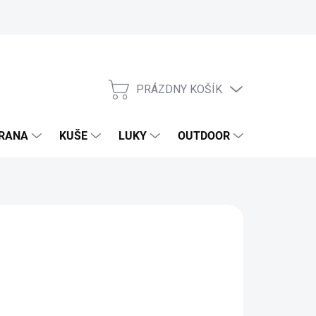
PRÁZDNY KOŠÍK
NÁKUPNÝ
KOŠÍK
RANA
KUŠE
LUKY
OUTDOOR
EXKLUZIV
,24 €
60 € bez DPH
otková
SKLADOM
(1 KS)
: