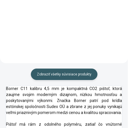
Do košíka
Kvalitné oceľové broky českej
Broky od českého výrobcu
výroby
určené na streľbu z klasických
vzduchových zbraní
Zobraziť všetky súvisiace produkty
Borner C11 kalibru 4,5 mm je kompaktná CO2 pištoľ, ktorá
zaujme svojim moderným dizajnom, nízkou hmotnosťou a
poskytovanými výkonmi. Značka Borner patrí pod krídla
estónskej spoločnosti Sudex OÜ a zbrane z jej ponuky vynikajú
veľmi priaznivým pomerom medzi cenou a kvalitou spracovania.
Pištoľ má rám z odolného polyméru, zatiaľ čo vnútorné