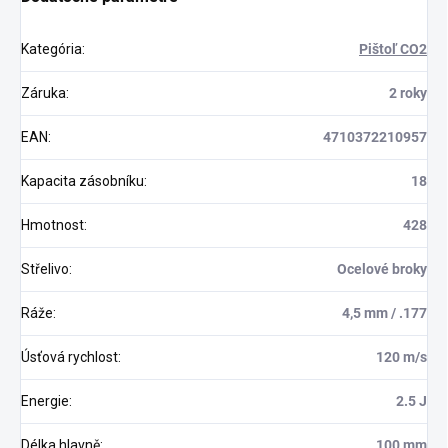
Kategória
:
Pištoľ CO2
Záruka
:
2 roky
EAN
:
4710372210957
Kapacita zásobníku
:
18
Hmotnost
:
428
Střelivo
:
Ocelové broky
Ráže
:
4,5 mm / .177
Úsťová rychlost
:
120 m/s
Energie
:
2.5 J
Délka hlavně
:
100 mm