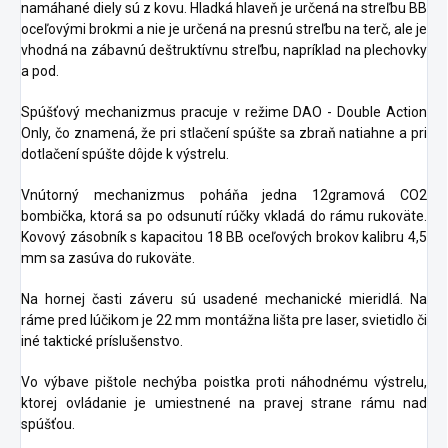
namáhané diely sú z kovu. Hladká hlaveň je určená na streľbu BB
oceľovými brokmi a nie je určená na presnú streľbu na terč, ale je
vhodná na zábavnú deštruktívnu streľbu, napríklad na plechovky
a pod.
Spúšťový mechanizmus pracuje v režime DAO - Double Action
Only, čo znamená, že pri stlačení spúšte sa zbraň natiahne a pri
dotlačení spúšte dôjde k výstrelu.
Vnútorný mechanizmus poháňa jedna 12gramová CO2
bombička, ktorá sa po odsunutí rúčky vkladá do rámu rukoväte.
Kovový zásobník s kapacitou 18 BB oceľových brokov kalibru 4,5
mm sa zasúva do rukoväte.
Na hornej časti záveru sú usadené mechanické mieridlá. Na
ráme pred lúčikom je 22 mm montážna lišta pre laser, svietidlo či
iné taktické príslušenstvo.
Vo výbave pištole nechýba poistka proti náhodnému výstrelu,
ktorej ovládanie je umiestnené na pravej strane rámu nad
spúšťou.