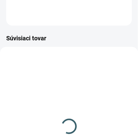
Moderný dizajn, nízka hmotnosť!
OPÝTAŤ SA
STRÁŽIŤ
Súvisiaci tovar
NIE JE SKLADOM
✅ SKLADOM
(32 KS)
Broky č.10 300ks
Broky č.11 300ks
cal.4,46mm
cal.4,5mm
3,09 €
3,09 €
Detail