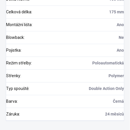
Celková délka
:
175 mm
Montážní lišta
:
Ano
Blowback
:
Ne
Pojistka
:
Ano
Režim střelby
:
Poloautomatická
Odoslať
Střenky
:
Polymer
Typ spouště
:
Double Action Only
Barva
:
Černá
Záruka
:
24 měsíců