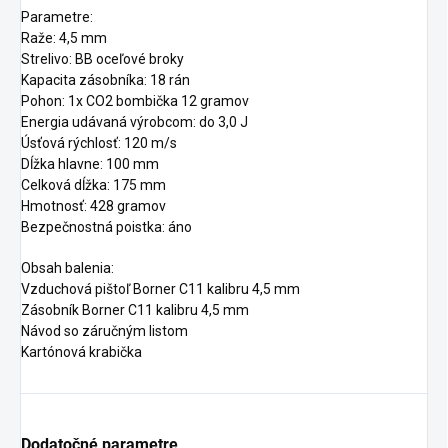
Parametre:
Raže: 4,5 mm
Strelivo: BB oceľové broky
Kapacita zásobníka: 18 rán
Pohon: 1x CO2 bombička 12 gramov
Energia udávaná výrobcom: do 3,0 J
Úsťová rýchlosť: 120 m/s
Dĺžka hlavne: 100 mm
Celková dĺžka: 175 mm
Hmotnosť: 428 gramov
Bezpečnostná poistka: áno
Obsah balenia:
Vzduchová pištoľ Borner C11 kalibru 4,5 mm
Zásobník Borner C11 kalibru 4,5 mm
Návod so záručným listom
Kartónová krabička
Dodatočné parametre