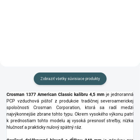
Do košíka
Pozlátené diabolky s vysokým
výkonom od španielskej
Diabolky španielskej výroby
spoločnosti Gamo.
vhodné najmä na hobby streľbu.
Zobraziť všetky súvisiace produkty
Crosman 1377 American Classic kalibru 4,5 mm
je jednoranná
PCP vzduchová pištoľ z produkcie tradičnej severoamerickej
spoločnosti Crosman Corporation, ktorá sa radí medzi
najvýkonnejšie zbrane tohto typu. Okrem vysokého výkonu patrí
k prednostiam tohto modelu aj vysoká presnosť streľby, nízka
hlučnosť a prakticky nulový spätný ráz.