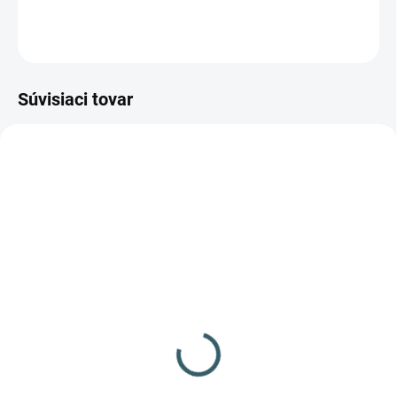
OPÝTAŤ SA
STRÁŽIŤ
Súvisiaci tovar
✅ SKLADOM
✅ SKLADOM
(>100 KS)
(13 KS)
Diabolo Gamo Pro
Diabolo Gamo Raptor
Magnum Penetration
100ks cal.4,5mm
250ks cal.4,5m
14,34 €
3,68 €
Do košíka