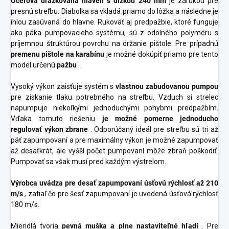
Oceľová drážkovaná hlaveň s dĺžkou 240 mm
je zárukou pre
presnú streľbu. Diabolka sa vkladá priamo do lôžka a následne je
ihlou zasúvaná do hlavne. Rukoväť aj predpažbie, ktoré funguje
ako páka pumpovacieho systému, sú z odolného polyméru s
príjemnou štruktúrou povrchu na držanie pištole. Pre prípadnú
premenu pištole na karabínu
je možné dokúpiť priamo pre tento
model určenú
pažbu
.
Vysoký výkon zaisťuje systém s
vlastnou zabudovanou pumpou
pre získanie tlaku potrebného na streľbu. Vzduch si strelec
napumpuje niekoľkými jednoduchými pohybmi predpažbím.
Vďaka tomuto riešeniu
je možné pomerne jednoducho
regulovať výkon zbrane
. Odporúčaný ideál pre streľbu sú tri až
päť zapumpovaní a pre maximálny výkon je možné zapumpovať
až desaťkrát, ale vyšší počet pumpovaní môže zbraň poškodiť.
Pumpovať sa však musí pred každým výstrelom.
Výrobca uvádza pre desať zapumpovaní úsťovú rýchlosť až 210
m/s
, zatiaľ čo pre šesť zapumpovaní je uvedená úsťová rýchlosť
180 m/s.
Mieridlá tvoria
pevná muška a plne nastaviteľné hľadí
. Pre