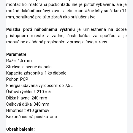
montáž kolimátora či puškohľadu nie je pištoľ vybavená, ale je
možné dokúpiť oceľový záver alebo montážne lišty so šírkou 11
mm, ponúkané pre túto zbraň ako príslušenstvo.
Poistka proti náhodnému výstrelu
je umiestnená na dobre
prístupnom mieste v zadnej časti lúčika za spúšťou a je
manuálne ovládaná prepínaním z pravej a ľavej strany.
Parametre:
Raže: 4,5 mm
Strelivo: olovené diabolo
Kapacita zásobníka: 1 ks diabolo
Pohon: PCP
Energia udávaná výrobcom: do 7,5 J
Úsťová rýchlosť: 210 m/s
Dĺžka hlavne: 240 mm
Celková dĺžka: 340 mm
Hmotnosť: 910 gramov
Bezpečnostná poistka: áno
Obsah balenia: