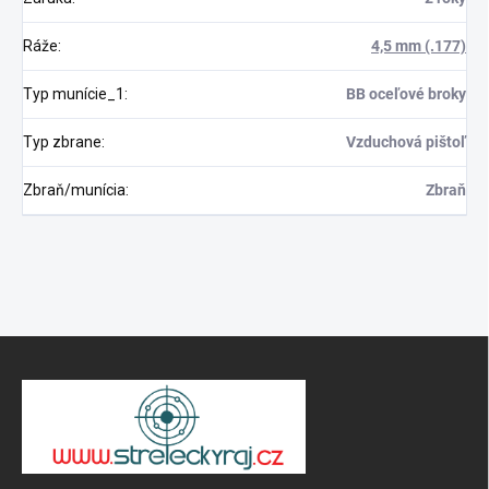
Ráže
:
4,5 mm (.177)
Odoslať
Typ munície_1
:
BB oceľové broky
Typ zbrane
:
Vzduchová pištoľ
Zbraň/munícia
:
Zbraň
Z
á
p
ä
t
i