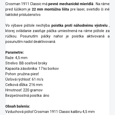
Crosman 1911 Classic má
pevné mechanické mieridlá
. Na ráme
pred lúčikom je
22 mm montážna lišta
pre laser, svietidlo či iné
taktické príslušenstvo.
Vo výbave pištole nechýba
poistka proti náhodnému výstrelu
,
ktorej ovládanie zaisťuje páčka umiestnená na ráme pištole za
rúčkou. Posunutím páčky nahor je poistka aktivovaná a
posunutím nadol deaktivovaná.
Parametre:
Raže: 4,5 mm
Strelivo: BB oceľové broky
Kapacita zásobníka: 17 ks borkov
Pohon: pružina-piesť
Úsťová rýchlosť: 61 m/s
Celková dĺžka: 216 mm
Hmotnosť: 220 gramov
Bezpečnostná poistka: áno
Obsah balenia:
Vzduchová pištoľ Crosman 1911 Classic kalibru 4,5 mm