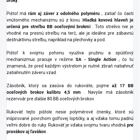
broky
.
Pištoľ má
rám aj záver z odolného polyméru
, zatiaľ čo časti
vnútorného mechanizmu sú z kovu.
Hladká kovová hlaveň je
určená pre streľbu BB oceľovými brokmi
. Toto strelivo nie je
vhodné na presnú streľbu na terč, ale je ideálne pre zábavnú
deštruktívnu streľbu, napríklad na plechovky a pod.
Pištoľ k svojmu pohonu využíva pružinu a spúšťový
mechanizmus pracuje v režime
SA - Single Action
, čo tu
znamená, že pred každým výstrelom je nutné zbraň natiahnuť
zatiahnutím záveru vzad.
Zásobník, ktorý sa zasúva do rukoväte, pojme
až 17 BB
oceľových brokov kalibru 4,5 mm
. Navyše má zásobník
rezervoár pre ďalšie 80 BB oceľových brokov.
Rukoväť tejto pištole nesie polymérové črienky, ktoré sú
inšpirované povrchom golfovej loptičky, a aj vďaka tomu padnú
veľmi dobre do ruky. Rukoväť je vďaka svojmu tvaru vhodná
pre
pravákov aj ľavákov
.