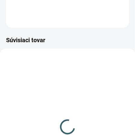
oceľovými brokmi!
OPÝTAŤ SA
STRÁŽIŤ
Súvisiaci tovar
NIE JE SKLADOM
✅ SKLADOM
(>100 KS)
Broky BB cal.4,5mm
Broky BB cal.4,5mm
1500ks Umarex
500ks Umarex
Heckler&Koch
2,03 €
5,75 €