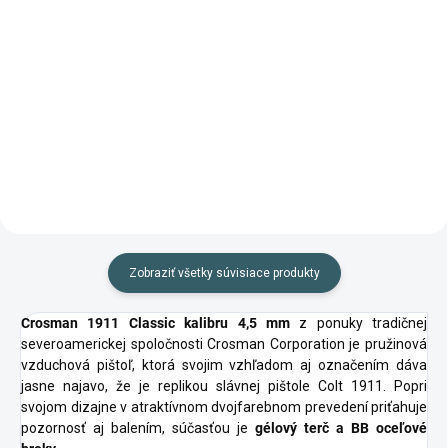
Do košíka
Detail
Balenie oceľových BB brokov pre
luxusne čierne značkové broky
pištole CO2
Zobraziť všetky súvisiace produkty
Crosman 1911 Classic kalibru 4,5 mm
z ponuky tradičnej
severoamerickej spoločnosti Crosman Corporation je pružinová
vzduchová pištoľ, ktorá svojim vzhľadom aj označením dáva
jasne najavo, že je replikou slávnej pištole Colt 1911. Popri
svojom dizajne v atraktívnom dvojfarebnom prevedení priťahuje
pozornosť aj balením, súčasťou je
gélový terč a BB oceľové