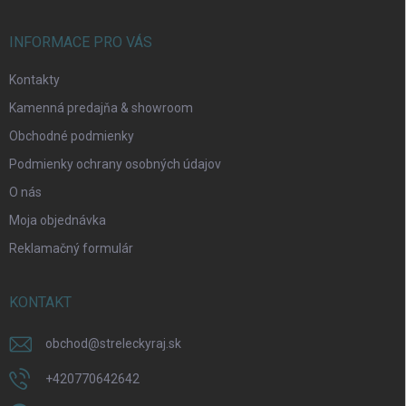
e
INFORMACE PRO VÁS
Kontakty
Kamenná predajňa & showroom
Obchodné podmienky
Podmienky ochrany osobných údajov
O nás
Moja objednávka
Reklamačný formulár
KONTAKT
obchod
@
streleckyraj.sk
+420770642642