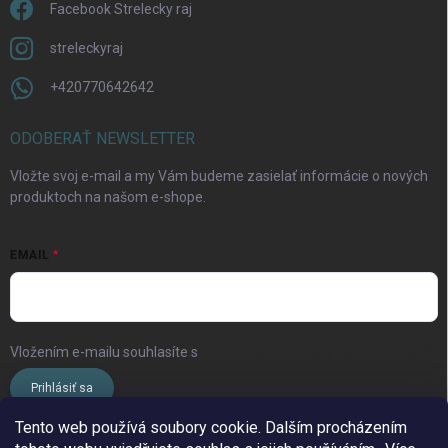
Facebook Strelecky raj
streleckyraj
+420770642642
ODOBERAŤ NEWSLETTER
Vložte svoj e-mail a my Vám budeme zasielať informácie o nových
produktoch na našom e-shope.
EMAIL
Vložením e-mailu souhlasíte s
podmínkami ochrany osobních údajů
Prihlásiť sa
Tento web používá soubory cookie. Dalším procházením