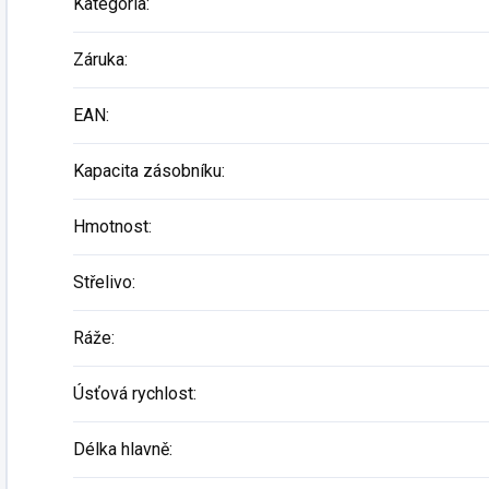
Kategória
:
Záruka
:
EAN
:
Kapacita zásobníku
:
Hmotnost
:
Střelivo
:
Ráže
:
Úsťová rychlost
:
Délka hlavně
: