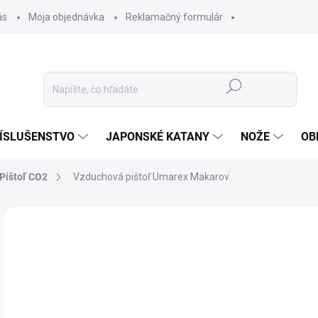
ás
Moja objednávka
Reklamačný formulár
Hľadať
ÍSLUŠENSTVO
JAPONSKÉ KATANY
NOŽE
OB
Pištoľ CO2
Vzduchová pištoľ Umarex Makarov
ZNAČKA:
UMAREX
77
64,
Jedn
NIE
cena