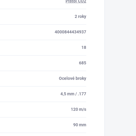
Pištoľ CO2
2 roky
4000844434937
18
685
Ocelové broky
4,5 mm / .177
120 m/s
90 mm