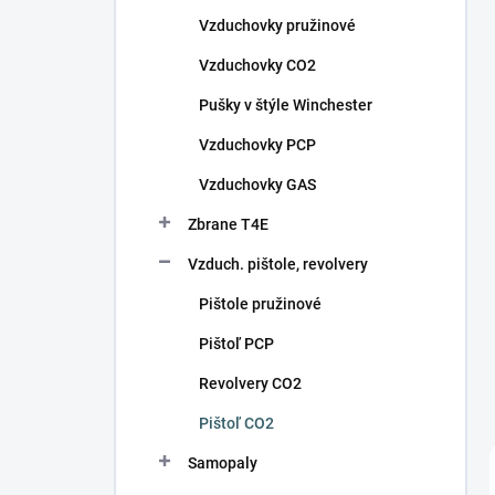
n
Vzduchovky pružinové
e
l
Vzduchovky CO2
Pušky v štýle Winchester
Vzduchovky PCP
Vzduchovky GAS
Zbrane T4E
Vzduch. pištole, revolvery
Pištole pružinové
Pištoľ PCP
Revolvery CO2
Pištoľ CO2
Samopaly