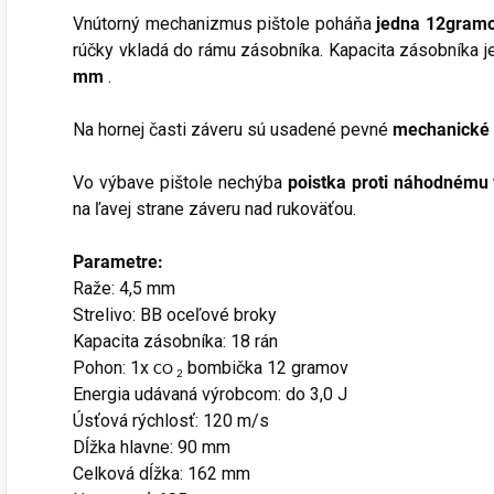
Vnútorný mechanizmus pištole poháňa
jedna 12gram
rúčky vkladá do rámu zásobníka. Kapacita zásobníka j
mm
.
Na hornej časti záveru sú usadené pevné
mechanické 
Vo výbave pištole nechýba
poistka proti náhodnému 
na ľavej strane záveru nad rukoväťou.
Parametre:
Raže: 4,5 mm
Strelivo: BB oceľové broky
Kapacita zásobníka: 18 rán
Pohon: 1x
bombička 12 gramov
CO
2
Energia udávaná výrobcom: do 3,0 J
Úsťová rýchlosť: 120 m/s
Dĺžka hlavne: 90 mm
Celková dĺžka: 162 mm