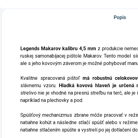
Podp
Popis
Legends Makarov kalibru 4,5 mm
z produkcie nemec
ruskej samonabíjacej pištole Makarov. Tento model s
ale s jeho kovovým záverom je možné pohybovať manu
Kvalitne spracovaná pištoľ
má robustnú celokovov
slávnemu vzoru.
Hladká kovová hlaveň je určená 
strelivo nie je vhodné na presnú streľbu na terč, ale je
napríklad na plechovky a pod.
Spúšťový mechanizmus zbrane môže pracovať v rež
natiahne kohút a následne stlačí spúšť alebo v režim
natiahne stlačením spúšte a vystrelí po jej dotlačení do