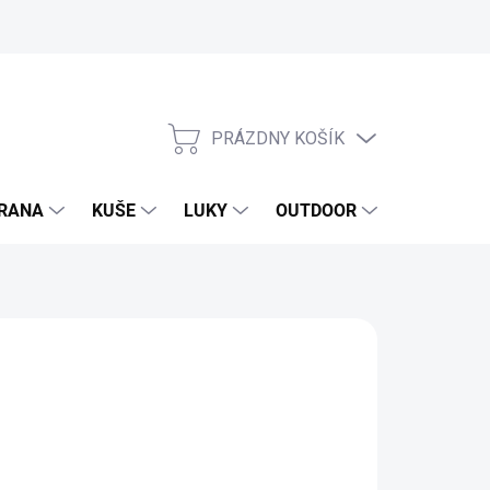
PRÁZDNY KOŠÍK
NÁKUPNÝ
KOŠÍK
RANA
KUŠE
LUKY
OUTDOOR
EXKLUZIV
,89 €
37 € bez DPH
otková
 JE SKLADOM
: