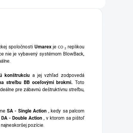
ora 24/7
kej spoločnosti
Umarex
je
replikou
CO
2
íce nie je vybavený systémom BlowBack,
álne.
ú konštrukciu
a jej vzhľad zodpovedá
na streľbu BB oceľovými brokmi.
Toto
 ideálne pre zábavnú deštruktívnu streľbu,
ime
SA - Single Action
, kedy sa palcom
e
DA - Double Action
, v ktorom sa pištoľ
 najneskoršej pozície.