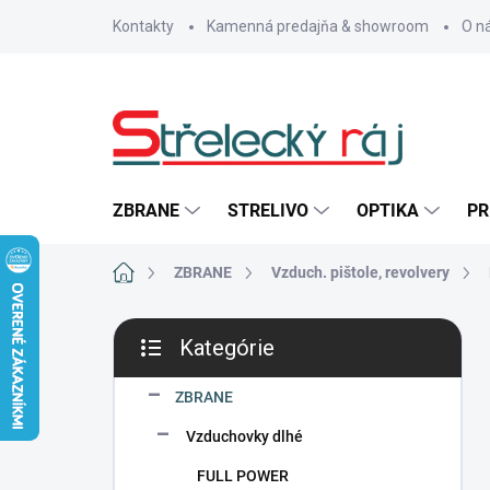
Prejsť
Kontakty
Kamenná predajňa & showroom
O n
na
obsah
ZBRANE
STRELIVO
OPTIKA
PR
Domov
ZBRANE
Vzduch. pištole, revolvery
B
Kategórie
o
Preskočiť
č
kategórie
n
ZBRANE
ý
Vzduchovky dlhé
p
a
FULL POWER