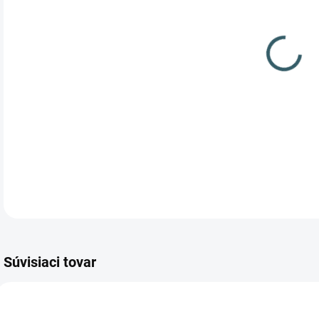
Celo
str
Súvisiaci tovar