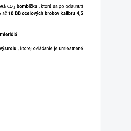
ová
bombička
, ktorá sa po odsunutí
CO
2
e až
18 BB oceľových brokov kalibru 4,5
mieridlá
.
výstrelu
, ktorej ovládanie je umiestnené