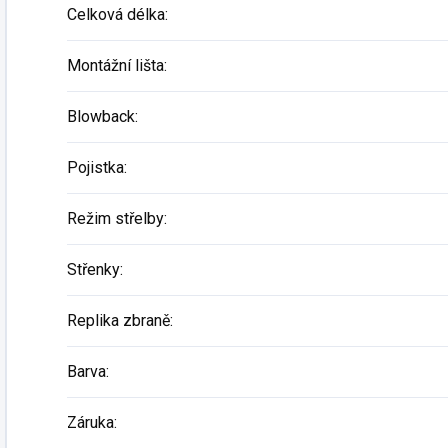
Celková délka
:
Montážní lišta
:
Blowback
:
Pojistka
:
Režim střelby
:
Střenky
:
Replika zbraně
:
Barva
:
Záruka
: