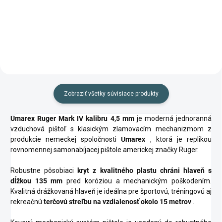
papierové terče s rozmermi
14x14cm.
Zobraziť všetky súvisiace produkty
Umarex Ruger Mark IV kalibru 4,5 mm
je moderná jednoranná
vzduchová pištoľ s klasickým zlamovacím mechanizmom z
produkcie nemeckej spoločnosti
Umarex
, ktorá je replikou
rovnomennej samonabíjacej pištole americkej značky Ruger.
Robustne pôsobiaci
kryt z kvalitného plastu chráni hlaveň s
dĺžkou 135 mm
pred koróziou a mechanickým poškodením.
Kvalitná drážkovaná hlaveň je ideálna pre športovú, tréningovú aj
rekreačnú
terčovú streľbu na vzdialenosť okolo 15 metrov
.