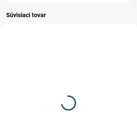
Súvisiaci tovar
✅ SKLADOM
✅ SKLADOM
(65 KS)
(31 KS)
Lapač brokov Beast
Lapač brokov Umarex
Hunter 2v1
Perfecta pyramíd
14x14cm
14,38 €
17,27 €
Do košíka
Do košíka
Tento lapač je designovaný pre