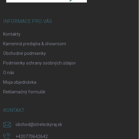
i
e
INFORMACE PRO VÁS
Kontakty
Kamenná predajňa & showroom
Obchodné podmienky
Podmienky ochrany osobných údajov
O nás
Moja objednávka
Reklamačný formulár
KONTAKT
obchod
@
streleckyraj.sk
+420770642642