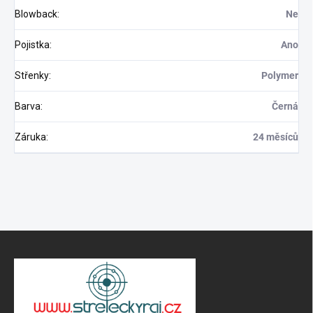
Blowback
:
Ne
Pojistka
:
Ano
Odoslať
Střenky
:
Polymer
Barva
:
Černá
Záruka
:
24 měsíců
Z
á
p
ä
t