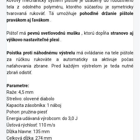
Kovový mechanický systém pištole je usadený do robustného
tela z odolného polyméru, ktorého súčasťou je symetricky
tvarovaná rukoväť. Tá umožňuje
pohodlné držanie pištole
pravákom aj ľavákom
.
Pištoľ má
pevnú svetlovodnú mušku
, ktorú dopĺňa
stranovo aj
výškovo nastaviteľné plexi
.
Poistka proti náhodnému výstrelu
má ovládanie na tele pištole
za rúčkou rukoväte a automaticky sa aktivuje počas
naťahovania zbrane. Pred každým výstrelom je teda nutné
zbraň odistiť.
Parametre:
Raže: 4,5 mm
Strelivo: olovené diabolo
Kapacita zásobníka: 1 náboj
Pohon: pružina-piesť
Energia udávaná výrobcom: do 3,0 J
Úsťová rýchlosť: 110 m/s
Dĺžka hlavne: 135 mm
Celková dĺžka: 274 mm