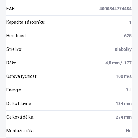
EAN
:
4000844774484
Kapacita zásobníku
:
1
Hmotnost
:
625
Střelivo
:
Diabolky
Ráže
:
4,5 mm / .177
Úsťová rychlost
:
100 m/s
Energie
:
3 J
Délka hlavně
:
134 mm
Celková délka
:
274 mm
Montážní lišta
:
Ne