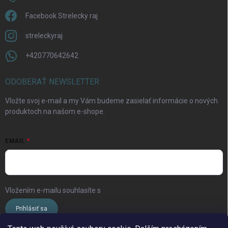
Facebook Strelecky raj
streleckyraj
+420770642642
ODOBERAŤ NEWSLETTER
Vložte svoj e-mail a my Vám budeme zasielať informácie o nových
produktoch na našom e-shope.
EMAIL
Vložením e-mailu souhlasíte s
podmínkami ochrany osobních údajů
Prihlásiť sa