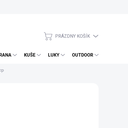
PRÁZDNY KOŠÍK
NÁKUPNÝ
KOŠÍK
RANA
KUŠE
LUKY
OUTDOOR
EXKLUZIV
FP
4,43 €
,89 € bez DPH
otková
SKLADOM
(1 KS)