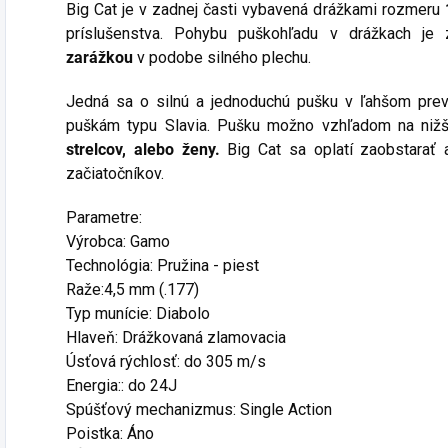
Big Cat je v zadnej časti vybavená drážkami rozmeru
príslušenstva. Pohybu puškohľadu v drážkach je
zarážkou
v podobe silného plechu.
Jedná sa o silnú a jednoduchú pušku v ľahšom pre
puškám typu Slavia. Pušku možno vzhľadom na nižš
strelcov, alebo ženy.
Big Cat sa oplatí zaobstarať 
začiatočníkov.
Parametre:
Výrobca: Gamo
Technológia: Pružina - piest
Raže:4,5 mm (.177)
Typ munície: Diabolo
Hlaveň: Drážkovaná zlamovacia
Úsťová rýchlosť: do 305 m/s
Energia:: do 24J
Spúšťový mechanizmus: Single Action
Poistka: Áno