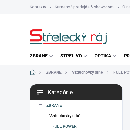
Prejsť
Kontakty
Kamenná predajňa & showroom
O n
na
obsah
ZBRANE
STRELIVO
OPTIKA
PR
Domov
ZBRANE
Vzduchovky dlhé
FULL P
B
Kategórie
o
Preskočiť
č
kategórie
n
ZBRANE
ý
Vzduchovky dlhé
p
a
FULL POWER