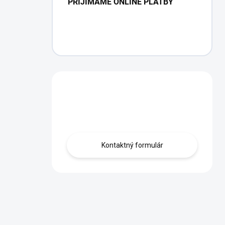
PRIJÍMAME ONLINE PLATBY
Máte otázku?
Obráťte sa na nás.
Kontaktný formulár