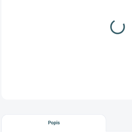
cena
Vzdu
drev
Popis