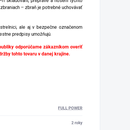
Pri skladovaní, preprave a nosení týchto
h zbraniach – zbraň je potrebné uchovávať
strelnici, ale aj v bezpečne označenom
iestne predpisy umožňujú.
publiky odporúčame zákazníkom overiť
žby tohto tovaru v danej krajine.
FULL POWER
2 roky