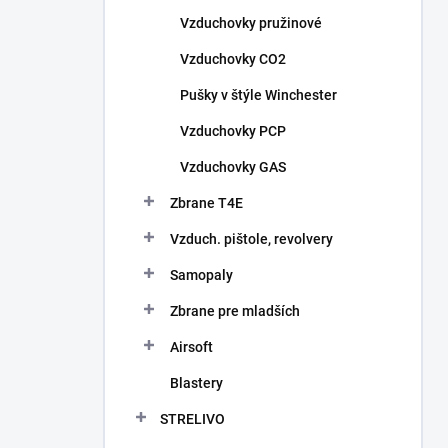
n
Vzduchovky pružinové
e
l
Vzduchovky CO2
Pušky v štýle Winchester
Vzduchovky PCP
Vzduchovky GAS
Zbrane T4E
Vzduch. pištole, revolvery
Samopaly
Zbrane pre mladších
Airsoft
Blastery
STRELIVO