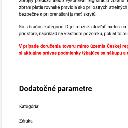
zbrojný preukaz alebo vykonávať registráciu zbrane. 
zbraní platia rovnaké pravidlá ako pri ostrých strelnýc
bezpečne a pri prenášaní ju mať skrytú.
So zbraňou kategórie D je možné strieľať nielen na 
priestore, napríklad na vlastnom pozemku, pokiaľ to m
V prípade doručenia tovaru mimo územia Českej re
si aktuálne právne podmienky týkajúce sa nákupu a dr
Dodatočné parametre
Kategória
:
Záruka
: