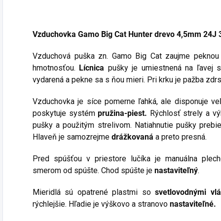
Vzduchovka Gamo Big Cat Hunter drevo 4,5mm 24J 
Vzduchová puška zn. Gamo Big Cat zaujme pekno
hmotnosťou.
Lícnica
pušky je umiestnená na ľavej s
vydarená a pekne sa s ňou mieri. Pri krku je pažba zdr
Podp
Vzduchovka je síce pomerne ľahká, ale disponuje 
poskytuje systém
pružina-piest.
Rýchlosť strely a v
pušky a použitým strelivom. Natiahnutie pušky prebie
Hlaveň je samozrejme
drážkovaná
a preto presná.
Pred spúšťou v priestore lučíka je manuálna ple
smerom od spúšte. Chod spúšte je
nastaviteľný
.
Mieridlá sú opatrené plastmi so
svetlovodnými vl
rýchlejšie. Hľadie je výškovo a stranovo
nastaviteľné.