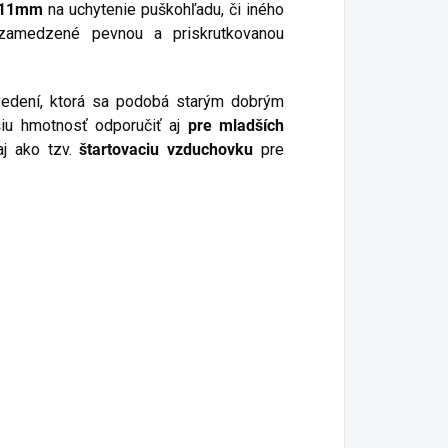
11mm
na uchytenie puškohľadu, či iného
 zamedzené pevnou a priskrutkovanou
vedení, ktorá sa podobá starým dobrým
iu hmotnosť odporučiť aj
pre mladších
aj ako tzv.
štartovaciu vzduchovku
pre