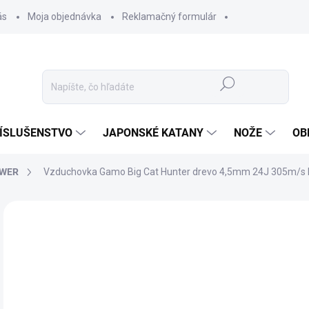
ás
Moja objednávka
Reklamačný formulár
Hľadať
ÍSLUŠENSTVO
JAPONSKÉ KATANY
NOŽE
OB
OWER
Vzduchovka Gamo Big Cat Hunter drevo 4,5mm 24J 305m/s 
ZNAČKA:
GAMO
EXTRÉMNY VÝKON
16
135
Jedn
✅ 