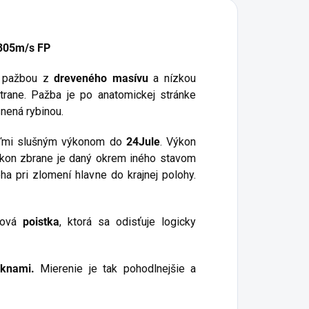
305m/s FP
u pažbou z
dreveného masívu
a nízkou
trane. Pažba je po anatomickej stránke
snená rybinou.
ora 24/7
veľmi slušným výkonom do
24Jule
. Výkon
ýkon zbrane je daný okrem iného stavom
ha pri zlomení hlavne do krajnej polohy.
chová
poistka
, ktorá sa odisťuje logicky
áknami.
Mierenie je tak pohodlnejšie a