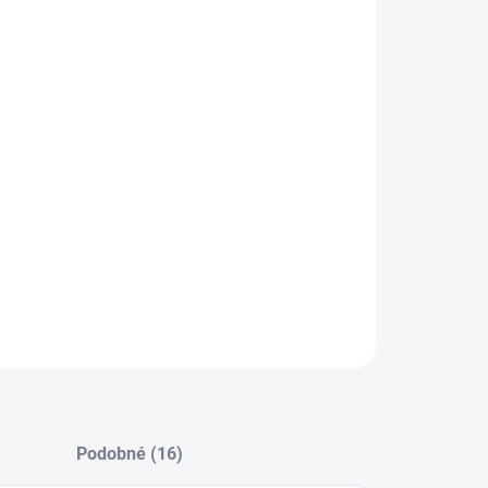
:
−
+
Pridať do košíka
chová puška zn. Gamo Big Cat zaujme peknou pažbou z
eného masívu a nízkou hmotnosťou.
OPÝTAŤ SA
STRÁŽIŤ
Podobné (16)