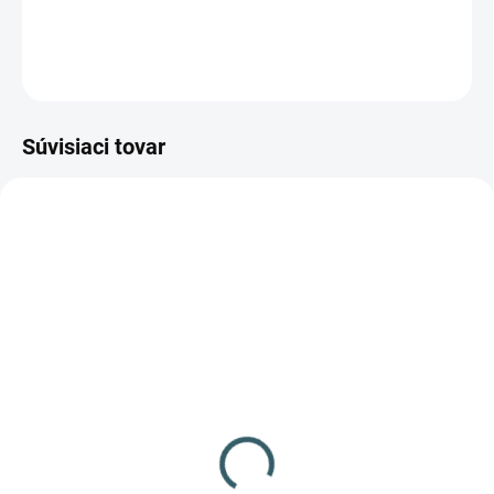
brokmi!
OPÝTAŤ SA
STRÁŽIŤ
Súvisiaci tovar
✅ SKLADOM
✅ SKLADOM
(>100 KS)
(100 KS)
Terče Beast Hunter
Terče Raven kovoví
zábleskové 5ks
vojaci 6ks terč
5,33 €
8,63 €