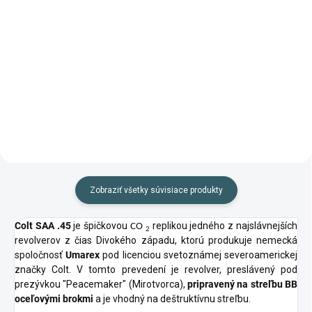
Do košíka
Do košíka
Zobraziť všetky súvisiace produkty
Colt SAA .45
je špičkovou
replikou jedného z najslávnejších
CO
2
revolverov z čias Divokého západu, ktorú produkuje nemecká
spoločnosť
Umarex
pod licenciou svetoznámej severoamerickej
značky Colt. V tomto prevedení je revolver, preslávený pod
prezývkou "Peacemaker" (Mirotvorca),
pripravený na streľbu BB
oceľovými brokmi
a je vhodný na deštruktívnu streľbu.