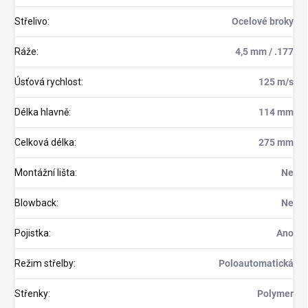
Střelivo
:
Ocelové broky
Ráže
:
4,5 mm / .177
Úsťová rychlost
:
125 m/s
Délka hlavně
:
114 mm
Celková délka
:
275 mm
Odoslať
Montážní lišta
:
Ne
Blowback
:
Ne
Pojistka
:
Ano
Režim střelby
:
Poloautomatická
Střenky
:
Polymer