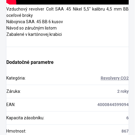
Vzduchový revolver Colt SAA .45 Nikel 5,5" kalibru 4,5 mm BB
oceľové broky
Nábojnica SAA .45 BB 6 kusov
Návod so záručným listom
Zabalené v kartónovej krabici
Dodatočné parametre
Kategória
:
Revolvery CO2
Záruka
:
2 roky
EAN
:
4000844599094
Kapacita zásobníku
:
6
Hmotnost
:
867