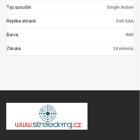
Typ spouště
:
Single Action
Replika zbraně
:
Colt SAA
Barva
:
Nikl
Záruka
:
24 měsíců
Z
á
p
ä
t
i
e