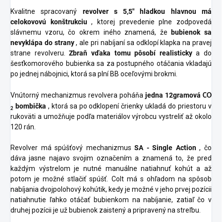
Kvalitne spracovaný
revolver s 5,5" hladkou hlavnou má
celokovovú konštrukciu
, ktorej prevedenie plne zodpovedá
slávnemu vzoru, čo okrem iného znamená, že
bubienok sa
nevyklápa do strany
, ale pri nabíjaní sa odklopí klapka na pravej
strane revolveru.
Zbraň vďaka tomu pôsobí realisticky
a do
šesťkomorového bubienka sa za postupného otáčania vkladajú
po jednej nábojnici, ktorá sa plní BB oceľovými brokmi.
Vnútorný mechanizmus revolvera poháňa
jedna 12gramová
CO
bombička
, ktorá sa po odklopení črienky ukladá do priestoru v
2
rukoväti a umožňuje podľa materiálov výrobcu vystreliť až okolo
120 rán.
Revolver má spúšťový mechanizmus
SA - Single Action
, čo
dáva jasne najavo svojim označením a znamená to, že pred
každým výstrelom je nutné manuálne natiahnuť kohút a až
potom je možné stlačiť spúšť. Colt má s ohľadom na spôsob
nabíjania dvojpolohový kohútik, kedy je možné v jeho prvej pozícii
natiahnutie ľahko otáčať bubienkom na nabíjanie, zatiaľ čo v
druhej pozícii je už bubienok zaistený a pripravený na streľbu.