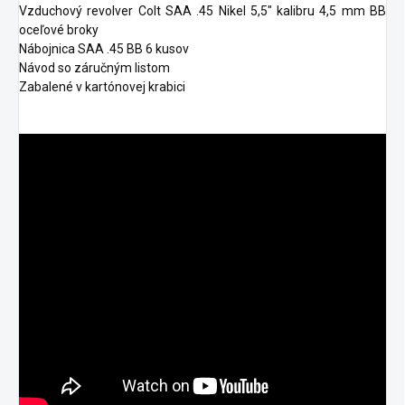
Vzduchový revolver Colt SAA .45 Nikel 5,5" kalibru 4,5 mm BB
oceľové broky
Nábojnica SAA .45 BB 6 kusov
Návod so záručným listom
Zabalené v kartónovej krabici