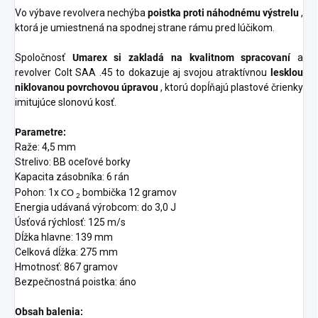
Vo výbave revolvera nechýba
poistka proti náhodnému výstrelu
,
ktorá je umiestnená na spodnej strane rámu pred lúčikom.
Spoločnosť
Umarex si zakladá na kvalitnom spracovaní
a
revolver Colt SAA .45 to dokazuje aj svojou atraktívnou
lesklou
niklovanou povrchovou úpravou
, ktorú dopĺňajú plastové črienky
imitujúce slonovú kosť.
Parametre:
Raže: 4,5 mm
Strelivo: BB oceľové borky
Kapacita zásobníka: 6 rán
Pohon: 1x
bombička 12 gramov
CO
2
Energia udávaná výrobcom: do 3,0 J
Úsťová rýchlosť: 125 m/s
Dĺžka hlavne: 139 mm
Celková dĺžka: 275 mm
Hmotnosť: 867 gramov
Bezpečnostná poistka: áno
Obsah balenia: