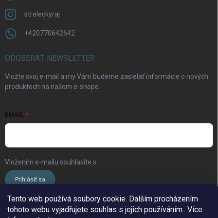
streleckyraj
+420770642642
ODOBERAŤ NEWSLETTER
Vložte svoj e-mail a my Vám budeme zasielať informácie o nových
produktoch na našom e-shope.
EMAIL
Vložením e-mailu souhlasíte s
podmínkami ochrany osobních údajů
Prihlásiť sa
Tento web používá soubory cookie. Dalším procházením
tohoto webu vyjadřujete souhlas s jejich používáním.. Více
www.streleckyraj.cz
| www.streleckyraj.sk