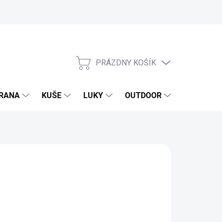
PRÁZDNY KOŠÍK
NÁKUPNÝ
KOŠÍK
RANA
KUŠE
LUKY
OUTDOOR
EXKLUZIV
88 €
7 € bez DPH
otková
SKLADOM
(47 KS)
: