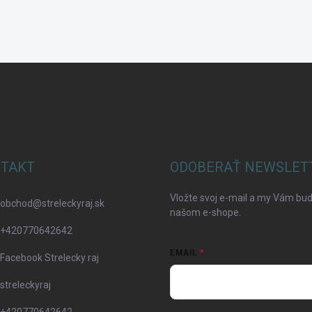
TAKT
ODOBERAŤ NEWSLET
Vložte svoj e-mail a my Vám bu
obchod
@
streleckyraj.sk
našom e-shope.
+420770642642
EMAIL
Facebook Strelecky raj
streleckyraj