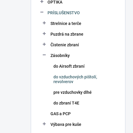
OPTIKA
PRÍSLUŠENSTVO
Strelnice a terče
Puzdrá na zbrane
Čistenie zbraní
Zásobníky
do Airsoft zbraní
do vzduchových pištolí,
revolverov
pre vzduchovky dlhé
do zbraní T4E
GAS a PCP
Výbava pre kuše