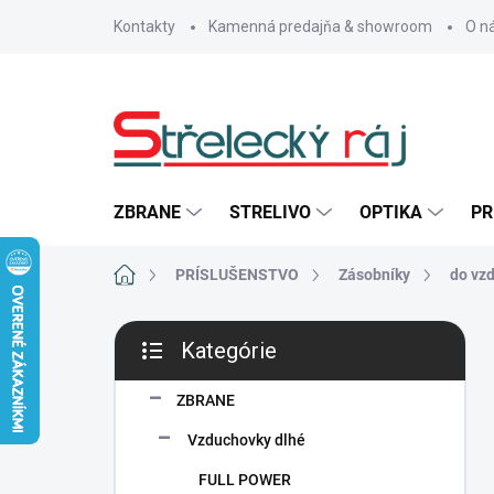
Prejsť
Kontakty
Kamenná predajňa & showroom
O n
na
obsah
ZBRANE
STRELIVO
OPTIKA
PR
Domov
PRÍSLUŠENSTVO
Zásobníky
do vzd
B
Kategórie
o
Preskočiť
č
kategórie
n
ZBRANE
ý
Vzduchovky dlhé
p
a
FULL POWER