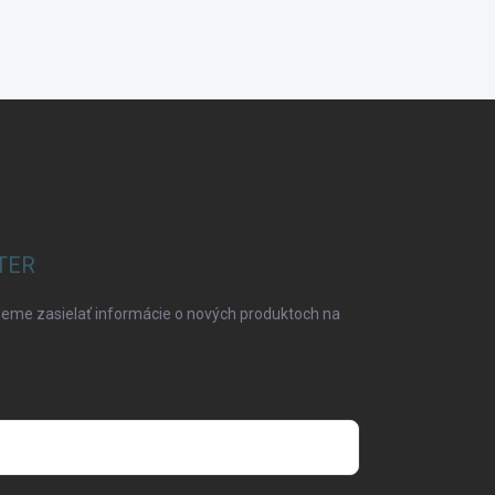
TER
deme zasielať informácie o nových produktoch na