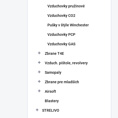
n
Vzduchovky pružinové
e
l
Vzduchovky CO2
Pušky v štýle Winchester
Vzduchovky PCP
Vzduchovky GAS
Zbrane T4E
Vzduch. pištole, revolvery
Samopaly
Zbrane pre mladších
Airsoft
Blastery
STRELIVO