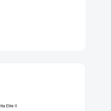
−
+
Pridať do košíka
adný zásobník do vzduchovej pištole Umarex Beretta Elite
OPÝTAŤ SA
STRÁŽIŤ
a Elite II.