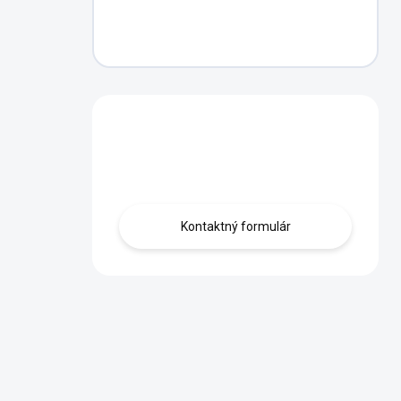
Máte otázku?
Obráťte sa na nás.
Kontaktný formulár