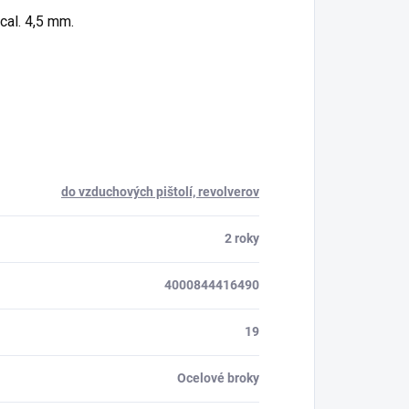
ora 24/7
cal. 4,5 mm.
do vzduchových pištolí, revolverov
2 roky
4000844416490
19
Ocelové broky