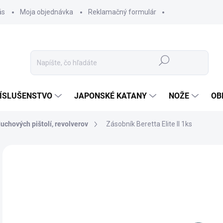
ás
Moja objednávka
Reklamačný formulár
Hľadať
ÍSLUŠENSTVO
JAPONSKÉ KATANY
NOŽE
OB
uchových pištolí, revolverov
Zásobník Beretta Elite II 1ks
ZNAČKA:
UMAREX
9,
8,1
Jedn
✅ 
cena