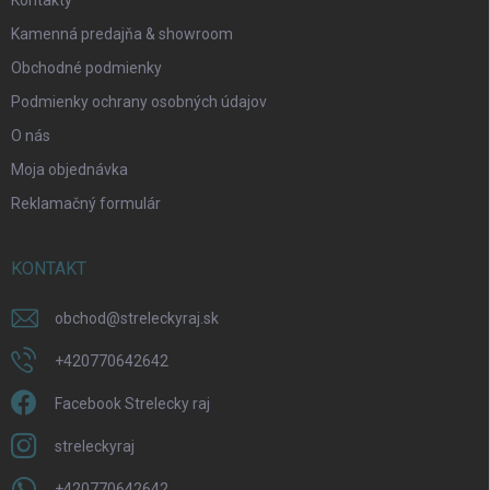
Kamenná predajňa & showroom
Obchodné podmienky
Odoslať
Podmienky ochrany osobných údajov
O nás
Moja objednávka
Reklamačný formulár
KONTAKT
obchod
@
streleckyraj.sk
+420770642642
Facebook Strelecky raj
streleckyraj
+420770642642