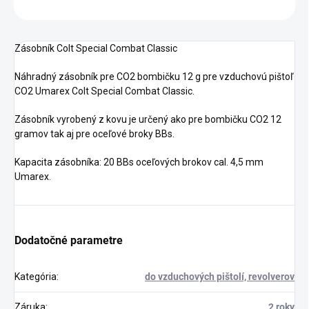
OPÝTAŤ SA
STRÁŽIŤ
Zásobník Colt Special Combat Classic
Náhradný zásobník pre CO2 bombičku 12 g pre vzduchovú pištoľ
CO2 Umarex Colt Special Combat Classic.
Zásobník vyrobený z kovu je určený ako pre bombičku CO2 12
gramov tak aj pre oceľové broky BBs.
Kapacita zásobníka: 20 BBs oceľových brokov cal. 4,5 mm
Umarex.
Dodatočné parametre
Kategória
:
do vzduchových pištolí, revolverov
Záruka
:
2 roky