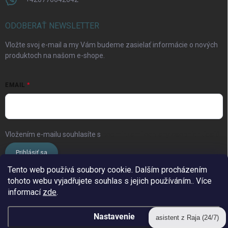
ODOBERAŤ NEWSLETTER
Vložte svoj e-mail a my Vám budeme zasielať informácie o nových
produktoch na našom e-shope.
EMAIL
Vložením e-mailu souhlasíte s
podmínkami ochrany osobních údajů
Prihlásiť sa
Tento web používá soubory cookie. Dalším procházením
tohoto webu vyjadřujete souhlas s jejich používáním.. Více
www.streleckyraj.cz
| www.streleckyraj.sk
informací
zde
.
| www.strzeleckiraj.pl
Nastavenie
asistent z Raja (24/7)