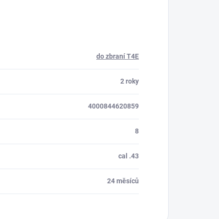
ora 24/7
do zbraní T4E
2 roky
4000844620859
8
cal .43
24 měsíců