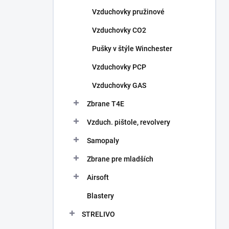
n
Vzduchovky pružinové
e
l
Vzduchovky CO2
Pušky v štýle Winchester
Vzduchovky PCP
Vzduchovky GAS
Zbrane T4E
Vzduch. pištole, revolvery
Samopaly
Zbrane pre mladších
Airsoft
Blastery
STRELIVO