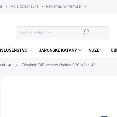
ás
Moja objednávka
Reklamačný formulár
Hľadať
ÍSLUŠENSTVO
JAPONSKÉ KATANY
NOŽE
OB
raní T4E
Zásobník T4E Umarex Walther PPQ M2cal.43
ZNAČKA:
UMAREX
49
40,
Jedn
NIE
cena