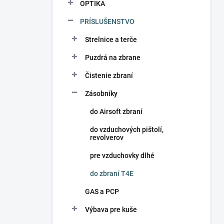
OPTIKA
PRÍSLUŠENSTVO
Strelnice a terče
Puzdrá na zbrane
Čistenie zbraní
Zásobníky
do Airsoft zbraní
do vzduchových pištolí,
revolverov
pre vzduchovky dlhé
do zbraní T4E
GAS a PCP
Výbava pre kuše