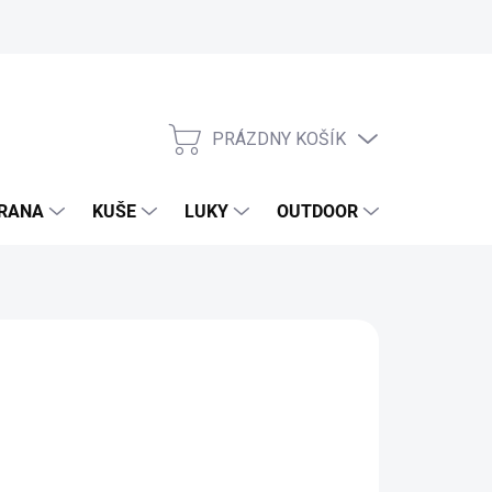
PRÁZDNY KOŠÍK
NÁKUPNÝ
KOŠÍK
RANA
KUŠE
LUKY
OUTDOOR
EXKLUZIV
,19 €
65 € bez DPH
otková
 JE SKLADOM
: