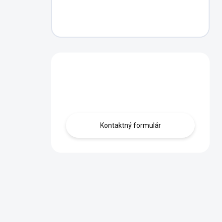
Máte otázku?
Obráťte sa na nás.
Kontaktný formulár