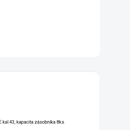
OPÝTAŤ SA
STRÁŽIŤ
al.43, kapacita zásobníka 8ks.