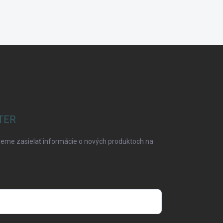
TER
deme zasielať informácie o nových produktoch na