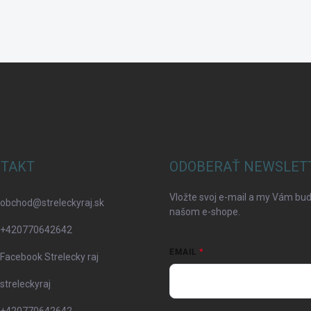
TAKT
ODOBERAŤ NEWSLET
Vložte svoj e-mail a my Vám bu
obchod
@
streleckyraj.sk
našom e-shope.
+420770642642
EMAIL
Facebook Strelecky raj
streleckyraj