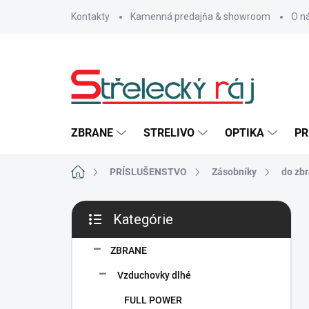
Prejsť
Kontakty
Kamenná predajňa & showroom
O n
na
obsah
ZBRANE
STRELIVO
OPTIKA
PR
Domov
PRÍSLUŠENSTVO
Zásobníky
do zb
B
Kategórie
o
Preskočiť
č
kategórie
n
ZBRANE
ý
Vzduchovky dlhé
p
a
FULL POWER