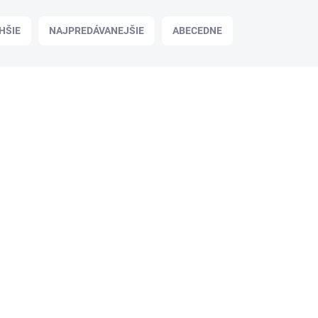
HŠIE
NAJPREDÁVANEJŠIE
ABECEDNE
Podp
✅ SKLADOM
(27 KS)
Krytka samčej rýchlospojky 1/8 BSP