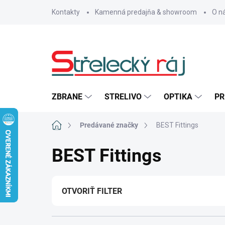
Prejsť
Kontakty
Kamenná predajňa & showroom
O n
na
obsah
ZBRANE
STRELIVO
OPTIKA
PR
Domov
Predávané značky
BEST Fittings
BEST Fittings
OTVORIŤ FILTER