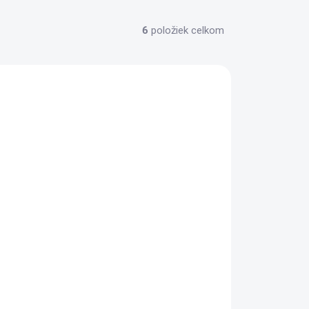
6
položiek celkom
ora 24/7
✅ SKLADOM
(30 KS)
HPA Adaptér pre Sig Sauer MCX /