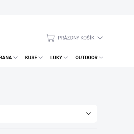
PRÁZDNY KOŠÍK
NÁKUPNÝ
KOŠÍK
RANA
KUŠE
LUKY
OUTDOOR
EXKLUZIV