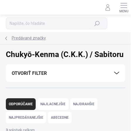
Prejsť
na
Podpora 24/7
obsah
Hľadať
Predávané značky
Chukyō‑Kenma (C.K.K.) / Sabitoru
OTVORIŤ FILTER
R
a
ODPORÚČAME
NAJLACNEJŠIE
NAJDRAHŠIE
d
e
NAJPREDÁVANEJŠIE
ABECEDNE
n
i
3
položiek celkom