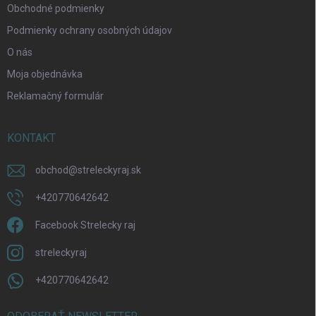
u
Obchodné podmienky
Podmienky ochrany osobných údajov
O nás
Moja objednávka
Reklamačný formulár
KONTAKT
obchod
@
streleckyraj.sk
+420770642642
Facebook Strelecky raj
streleckyraj
+420770642642